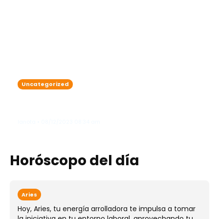
Uncategorized
Continúa incidiendo sobre el país un
frente frío generando algunas lluvias
lanota • 08/12/2023 08:34 am
Horóscopo del día
Aries
Hoy, Aries, tu energía arrolladora te impulsa a tomar
la iniciativa en tu entorno laboral, aprovechando tu