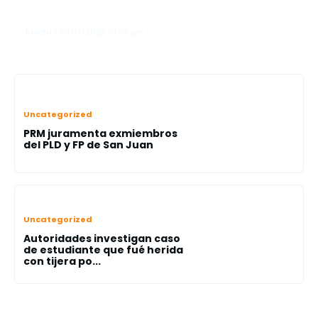
Alexis Media
lanota • 08/12/2023 01:05 pm
Uncategorized
PRM juramenta exmiembros
del PLD y FP de San Juan
Uncategorized
Autoridades investigan caso
de estudiante que fué herida
con tijera po...