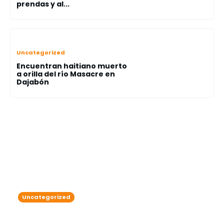
prendas y al...
Uncategorized
Encuentran haitiano muerto
a orilla del río Masacre en
Dajabón
Uncategorized
Aplazan nuevamente juicio de fondo
y revisión de medida de coerción de