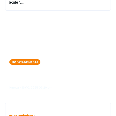
baile",...
Entretenimiento
Karol G se roba las miradas como
"ángel"en el legendario Victoria’s
Secret Fashion Show"
lanota • 16/10/2025 03:29 pm
Entretenimiento