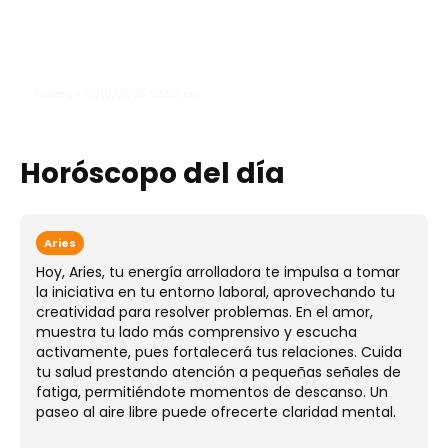
Zoe Saldaña adelanta que James
Cameron podría lanzar un
documental sobre el detrás de
cámaras de "Avatar"
lanota • 15/10/2025 03:53 pm
Horóscopo del día
Aries
Hoy, Aries, tu energía arrolladora te impulsa a tomar
la iniciativa en tu entorno laboral, aprovechando tu
creatividad para resolver problemas. En el amor,
muestra tu lado más comprensivo y escucha
activamente, pues fortalecerá tus relaciones. Cuida
tu salud prestando atención a pequeñas señales de
fatiga, permitiéndote momentos de descanso. Un
paseo al aire libre puede ofrecerte claridad mental.