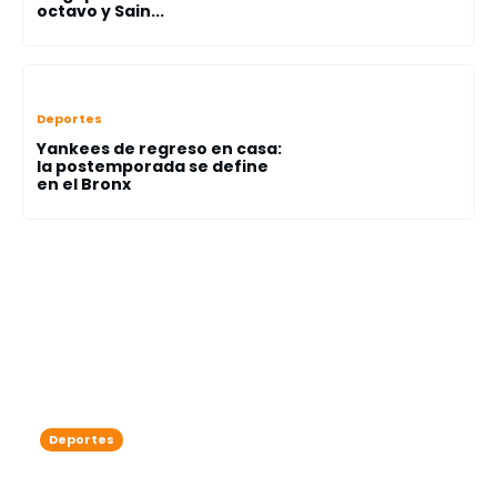
octavo y Sain...
Deportes
Yankees de regreso en casa:
la postemporada se define
en el Bronx
Deportes
Playoffs MLB: la Serie Divisional
arranca con duelos llenos de historia