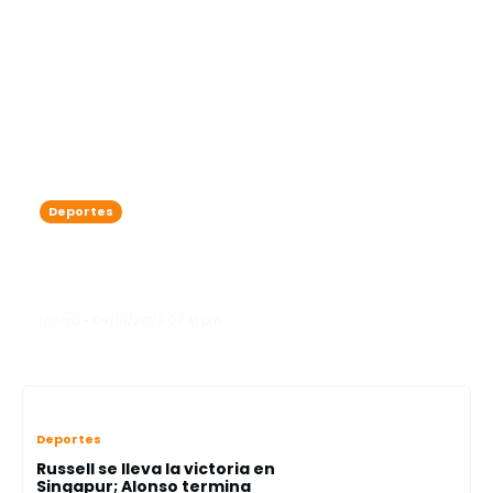
Deportes
Vladimir Guerrero Jr. prende fuego al
diamante y cambia la historia de los
Azulejos
lanota • 09/10/2025 07:41 pm
Deportes
Russell se lleva la victoria en
Singapur; Alonso termina