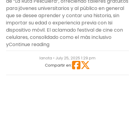
de “La Ruta Peliculera”, ofreciendo talleres gratuitos
para jóvenes universitarios y al público en general
que se desee aprender y contar una historia, sin
importar su edad o experiencia previa con Isi
dispositivo móvil. El aclamado festival de cine con
celulares, consolidado como el más inclusivo
““La Ruta Peliculera” de Smartfilms l
y
Continue reading
lanota • July 25, 2025 1:29 pm
Compartir en: