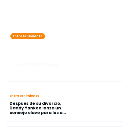
Entretenimiento
Karol G se roba las miradas como
"ángel"en el legendario Victoria’s
Secret Fashion Show"
lanota • 16/10/2025 03:29 pm
Entretenimiento
Después de su divorcio,
Daddy Yankee lanza un
consejo clave para los a...