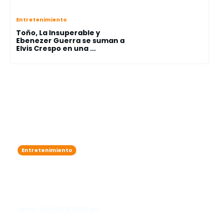
Entretenimiento
Toño, La Insuperable y
Ebenezer Guerra se suman a
Elvis Crespo en una ...
Entretenimiento
Zoe Saldaña adelanta que James
Cameron podría lanzar un
documental sobre el detrás de
cámaras de "Avatar"
lanota • 15/10/2025 03:53 pm