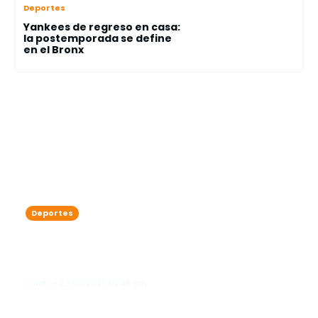
Deportes
Yankees de regreso en casa:
la postemporada se define
en el Bronx
Deportes
Playoffs MLB: la Serie Divisional
arranca con duelos llenos de historia
y emociones
lanota • 03/10/2025 02:46 pm