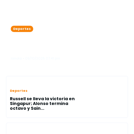
Deportes
Vladimir Guerrero Jr. prende fuego al
diamante y cambia la historia de los
Azulejos
lanota • 09/10/2025 07:41 pm
Deportes
Russell se lleva la victoria en
Singapur; Alonso termina
octavo y Sain...