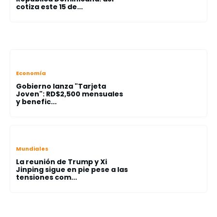
cotiza este 15 de...
Economía
Gobierno lanza "Tarjeta
Joven": RD$2,500 mensuales
y benefic...
Mundiales
La reunión de Trump y Xi
Jinping sigue en pie pese a las
tensiones com...