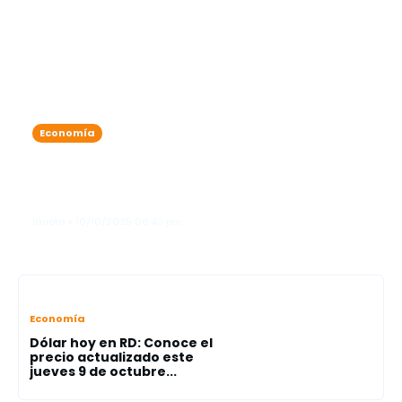
Economía
Wall Street, a la baja tras amenaza
de Trump de aumentar los aranceles
a productos chinos
lanota • 10/10/2025 06:43 pm
Economía
Dólar hoy en RD: Conoce el
precio actualizado este
jueves 9 de octubre...