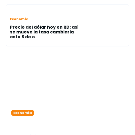
Economía
Precio del dólar hoy en RD: así
se mueve la tasa cambiaria
este 8 de o...
Economía
Dólar y euro suben la temperatura
del mercado este martes