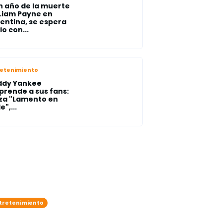
n año de la muerte
Liam Payne en
entina, se espera
io con...
retenimiento
ddy Yankee
prende a sus fans:
za "Lamento en
e",...
tretenimiento
e Saldaña adelanta que