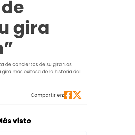
 de
u gira
n”
 de conciertos de su gira ‘Las
gira más exitosa de la historia del
olombia: rompe récord de entradas vendidas con su gira “
Compartir en:
Más visto