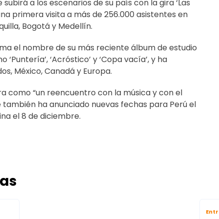
 subirá a los escenarios de su país con la gira ‘Las
 una primera visita a más de 256.000 asistentes en
uilla, Bogotá y Medellín.
 toma el nombre de su más reciente álbum de estudio
 ‘Puntería’, ‘Acróstico’ y ‘Copa vacía’, y ha
dos, México, Canadá y Europa.
ira como “un reencuentro con la música y con el
que también ha anunciado nuevas fechas para Perú el
ina el 8 de diciembre.
das
Ent