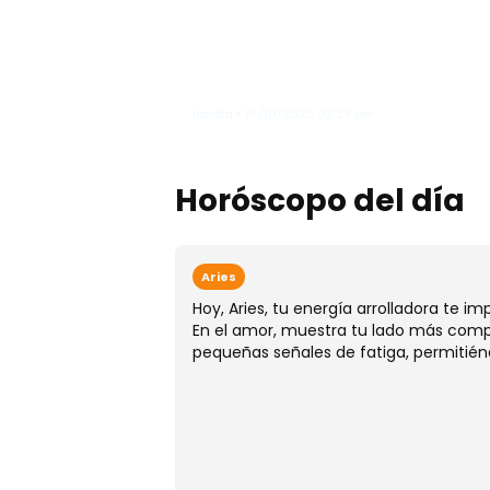
Karol G se roba las mirada
como "ángel"en el legenda
Victoria’s Secret Fashion
Show"
lanota • 16/10/2025 03:29 pm
Horóscopo del día
Aries
Hoy, Aries, tu energía arrolladora te i
En el amor, muestra tu lado más compr
pequeñas señales de fatiga, permitién