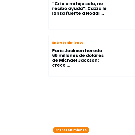
“Crío a mi hija sola, no
recibo ayuda”: Cazzu le
lanza fuerte a Nodal ...
Entretenimiento
Paris Jackson hereda
65 millones de dólares
de Michael Jackson:
crece ...
Entretenimiento