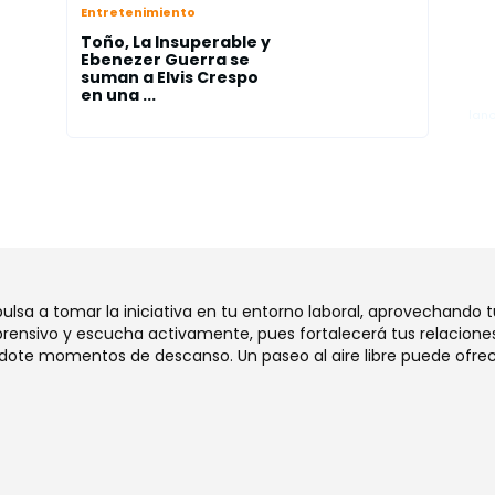
s
Ja
Entretenimiento
rio
la
Toño, La Insuperable y
el
Ebenezer Guerra se
suman a Elvis Crespo
"A
en una ...
lano
mpulsa a tomar la iniciativa en tu entorno laboral, aprovechando 
ensivo y escucha activamente, pues fortalecerá tus relaciones
dote momentos de descanso. Un paseo al aire libre puede ofrec