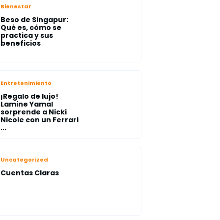
Bienestar
Beso de Singapur:
Qué es, cómo se
practica y sus
beneficios
Entretenimiento
¡Regalo de lujo!
Lamine Yamal
sorprende a Nicki
Nicole con un Ferrari
...
Uncategorized
Cuentas Claras