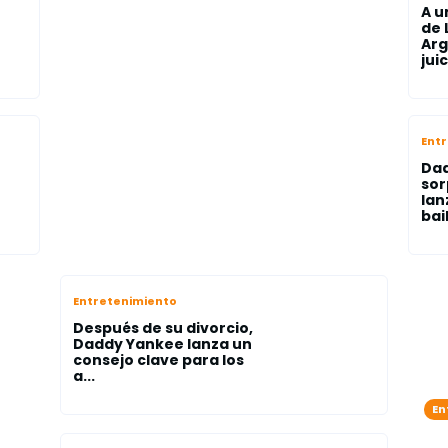
A u
de 
Arg
juic
Ent
Da
sor
lan
bail
Entretenimiento
Después de su divorcio,
Daddy Yankee lanza un
consejo clave para los
a...
En
Zo