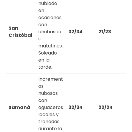
nublado
en
ocasiones
con
San
chubasco
32/34
21/23
Cristóbal
s
matutinos.
Soleado
en la
tarde.
Increment
os
nubosos
con
Samaná
aguaceros
32/34
22/24
locales y
tronadas
durante la