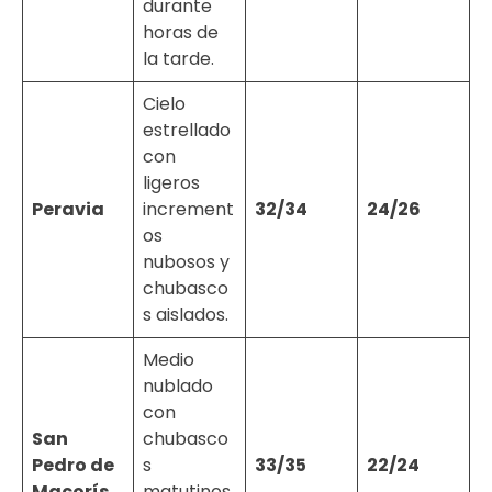
durante
horas de
la tarde.
Cielo
estrellado
con
ligeros
Peravia
increment
32/34
24/26
os
nubosos y
chubasco
s aislados.
Medio
nublado
con
San
chubasco
Pedro de
s
33/35
22/24
Macorís
matutinos.