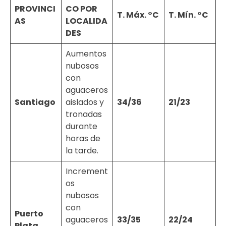
PROVINCI
CO POR
T. Máx. °C
T. Mín. °C
AS
LOCALIDA
DES
Aumentos
nubosos
con
aguaceros
Santiago
aislados y
34/36
21/23
tronadas
durante
horas de
la tarde.
Increment
os
nubosos
con
Puerto
aguaceros
33/35
22/24
Plata