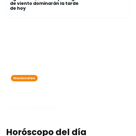
de viento dominarán la tarde
de hoy
Nacionales
Onda tropical y vaguada traen
lluvias intensas: varias provincias
bajo alerta meteorológica
lanota • 09/10/2025 11:41 am
Horóscopo del día