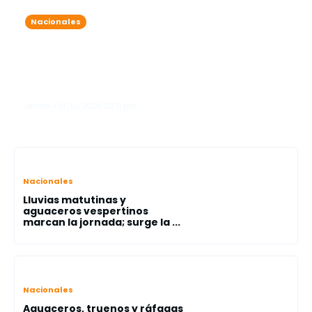
Nacionales
7 detenidos por exceder el nivel de
alcohol permitido durante
operativos simultáneos en Friusa y
Bávaro
lanota • 13/10/2025 03:11 pm
Nacionales
Lluvias matutinas y
aguaceros vespertinos
marcan la jornada; surge la ...
Nacionales
Aguaceros, truenos y ráfagas