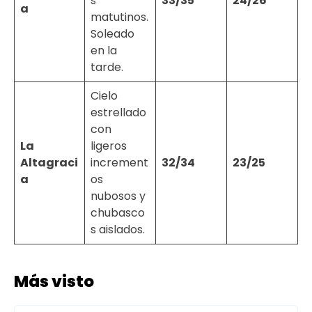
s
33/35
24/26
a
matutinos.
Soleado
en la
tarde.
Cielo
estrellado
con
La
ligeros
Altagraci
increment
32/34
23/25
a
os
nubosos y
chubasco
s aislados.
Más visto