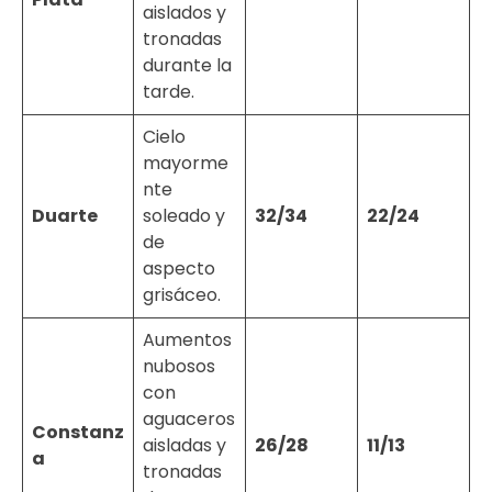
aislados y
tronadas
durante la
tarde.
Cielo
mayorme
nte
Duarte
soleado y
32/34
22/24
de
aspecto
grisáceo.
Aumentos
nubosos
con
aguaceros
Constanz
aisladas y
26/28
11/13
a
tronadas