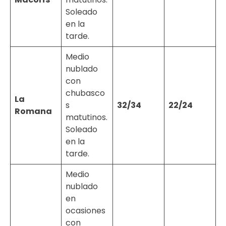
Soleado
en la
tarde.
Medio
nublado
con
chubasco
La
s
32/34
22/24
Romana
matutinos.
Soleado
en la
tarde.
Medio
nublado
en
ocasiones
con