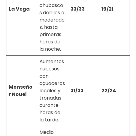
chubasco
La Vega
33/33
19/21
s débiles a
moderado
s, hasta
primeras
horas de
la noche.
Aumentos
nubosos
con
aguaceros
Monseño
locales y
31/33
22/24
r Nouel
tronadas
durante
horas de
la tarde.
Medio