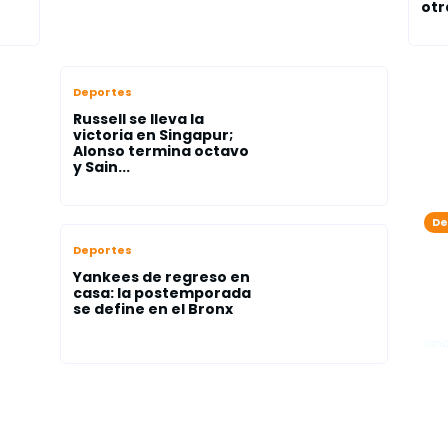
otr
Deportes
Russell se lleva la
victoria en Singapur;
Alonso termina octavo
y Sain...
De
Pl
Deportes
e
Di
Yankees de regreso en
ia
ll
casa: la postemporada
se define en el Bronx
e
lan