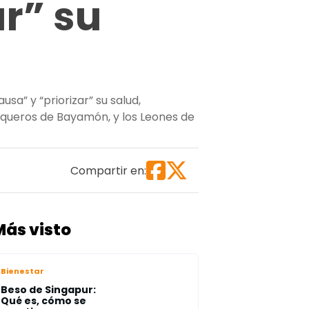
r” su
sa” y “priorizar” su salud,
 Vaqueros de Bayamón, y los Leones de
ominicano Chris Duarte anuncia una pausa para “priorizar
Compartir en:
Más visto
Bienestar
Beso de Singapur:
Qué es, cómo se