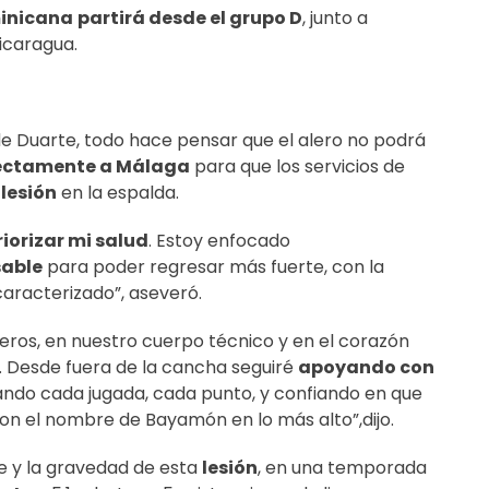
minicana
partirá desde el grupo D
, junto a
Nicaragua.
de Duarte, todo hace pensar que el alero no podrá
rectamente a Málaga
para que los servicios de
u
lesión
en la espalda.
riorizar mi salud
. Estoy enfocado
sable
para poder regresar más fuerte, con la
racterizado”, aseveró.
os, en nuestro cuerpo técnico y en el corazón
o. Desde fuera de la cancha seguiré
apoyando con
ndo cada jugada, cada punto, y confiando en que
on el nombre de Bayamón en lo más alto”,dijo.
ce y la gravedad de esta
lesión
, en una temporada