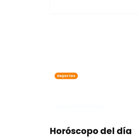
Deportes
Vladimir Guerrero Jr. prend
fuego al diamante y camb
la historia de los Azulejos
lanota • 09/10/2025 07:41 pm
Horóscopo del día