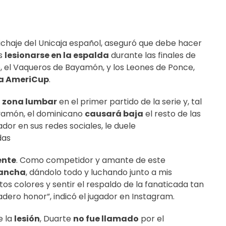
fichaje del Unicaja español, aseguró que debe hacer
as
lesionarse en la espalda
durante las finales de
po, el Vaqueros de Bayamón, y los Leones de Ponce,
la AmeriCup
.
la zona lumbar
en el primer partido de la serie y, tal
yamón, el dominicano
causará baja
el resto de las
gador en sus redes sociales, le duele
das
ente
. Como competidor y amante de este
cancha
, dándolo todo y luchando junto a mis
s colores y sentir el respaldo de la fanaticada tan
adero honor”, indicó el jugador en Instagram.
e la
lesión
, Duarte
no fue llamado
por el