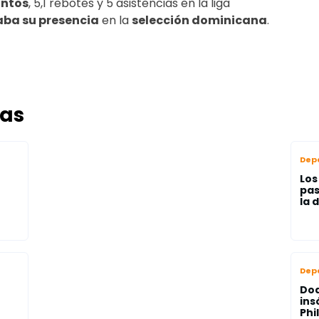
untos
, 5,1 rebotes y 5 asistencias en la liga
aba su presencia
en la
selección dominicana
.
das
Dep
Los
pas
la 
Dep
Do
ins
Phi