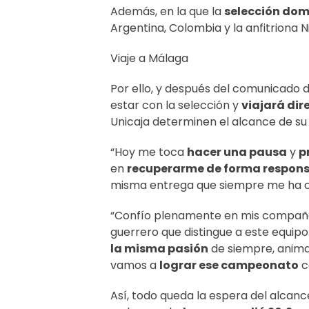
Además, en la que la
selección do
Argentina, Colombia y la anfitriona 
Viaje a Málaga
Por ello, y después del comunicado 
estar con la selección y
viajará di
Unicaja determinen el alcance de s
“Hoy me toca
hacer una pausa
y
p
en
recuperarme de forma respon
misma entrega que siempre me ha ca
“Confío plenamente en mis compañer
guerrero que distingue a este equip
la misma pasión
de siempre, anima
vamos a
lograr ese campeonato
c
Así, todo queda la espera del alcan