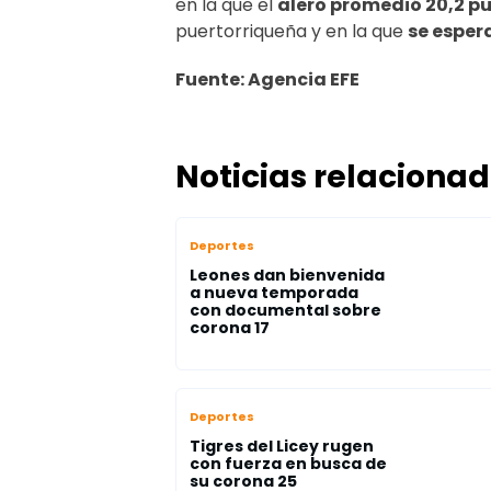
en la que el
alero promedió 20,2 p
puertorriqueña y en la que
se esper
Fuente: Agencia EFE
Noticias relaciona
Deportes
Leones dan bienvenida
a nueva temporada
con documental sobre
corona 17
Deportes
Tigres del Licey rugen
con fuerza en busca de
su corona 25