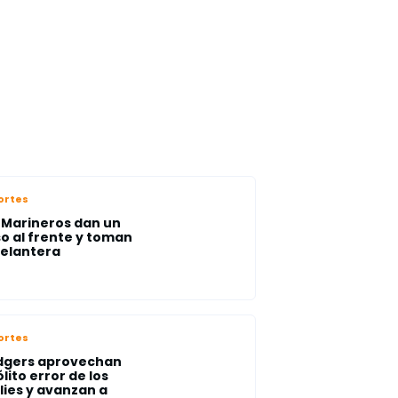
ortes
 Marineros dan un
o al frente y toman
delantera
ortes
dgers aprovechan
ólito error de los
llies y avanzan a