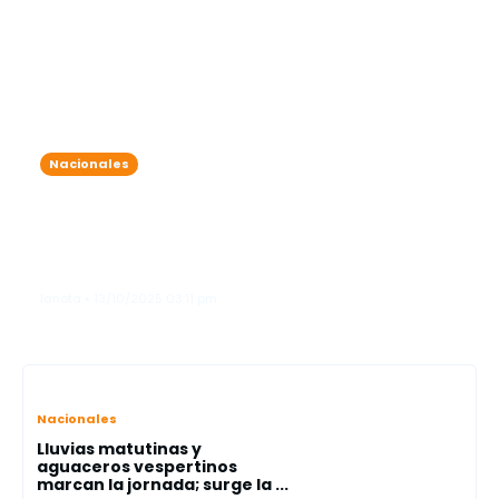
Nacionales
7 detenidos por exceder el nivel de
alcohol permitido durante
operativos simultáneos en Friusa y
Bávaro
lanota • 13/10/2025 03:11 pm
Nacionales
Lluvias matutinas y
aguaceros vespertinos
marcan la jornada; surge la ...