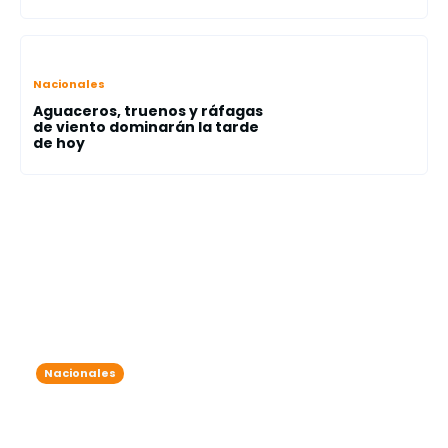
Nacionales
Aguaceros, truenos y ráfagas
de viento dominarán la tarde
de hoy
Nacionales
Onda tropical y vaguada traen
lluvias intensas: varias provincias
bajo alerta meteorológica