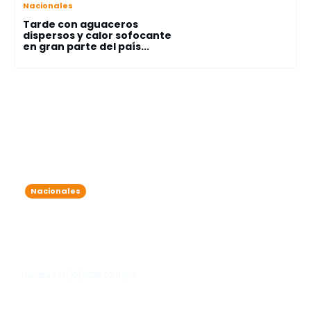
Nacionales
Tarde con aguaceros
dispersos y calor sofocante
en gran parte del país...
Nacionales
7 detenidos por exceder el nivel de
alcohol permitido durante
operativos simultáneos en Friusa y
Bávaro
lanota • 13/10/2025 03:11 pm