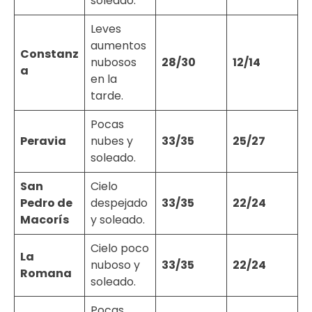
soleado.
Leves
aumentos
Constanz
nubosos
28/30
12/14
a
en la
tarde.
Pocas
Peravia
nubes y
33/35
25/27
soleado.
San
Cielo
Pedro de
despejado
33/35
22/24
Macorís
y soleado.
Cielo poco
La
nuboso y
33/35
22/24
Romana
soleado.
Pocas