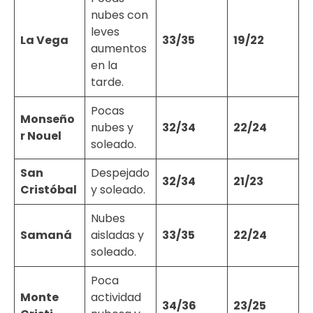
nubes con
leves
La Vega
33/35
19/22
aumentos
en la
tarde.
Pocas
Monseño
nubes y
32/34
22/24
r Nouel
soleado.
San
Despejado
32/34
21/23
Cristóbal
y soleado.
Nubes
Samaná
aisladas y
33/35
22/24
soleado.
Poca
Monte
actividad
34/36
23/25