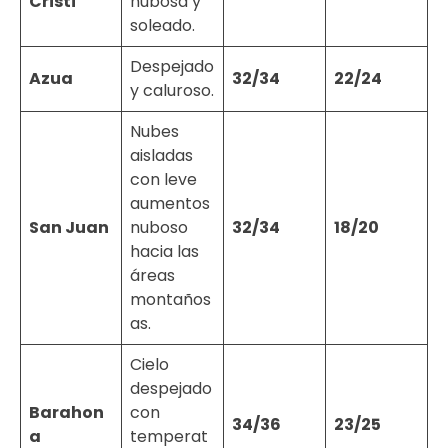
Cristi
nubosa y
soleado.
Despejado
Azua
32/34
22/24
y caluroso.
Nubes
aisladas
con leve
aumentos
San Juan
nuboso
32/34
18/20
hacia las
áreas
montaños
as.
Cielo
despejado
Barahon
con
34/36
23/25
a
temperat