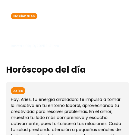
Nacionales
Onda tropical y vaguada traen
lluvias intensas: varias provincias
bajo alerta meteorológica
lanota • 09/10/2025 11:41 am
Horóscopo del día
Aries
Hoy, Aries, tu energía arrolladora te impulsa a tomar
la iniciativa en tu entorno laboral, aprovechando tu
creatividad para resolver problemas. En el amor,
muestra tu lado más comprensivo y escucha
activamente, pues fortalecerá tus relaciones. Cuida
tu salud prestando atención a pequeñas señales de