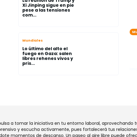
La reunión de Trump y
Xi Jinping sigue en pie
pese a las tensiones
com...
Mu
Tr
Mundiales
en
Lo último del alto el
del
me
fuego en Gaza: salen
libres rehenes vivos y
de
pris...
lano
mpulsa a tomar la iniciativa en tu entorno laboral, aprovechando 
ensivo y escucha activamente, pues fortalecerá tus relaciones
dote momentos de descanso. Un paseo al aire libre puede ofrec