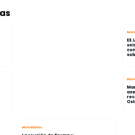
das
Mun
EE.
sei
com
sob
Mun
Mar
ase
rec
Osl
Mundiales