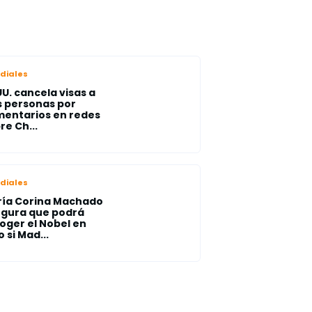
diales
UU. cancela visas a
s personas por
entarios en redes
re Ch...
diales
ía Corina Machado
gura que podrá
oger el Nobel en
o si Mad...