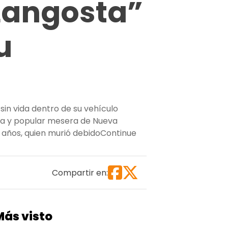
 Langosta”
u
sin vida dentro de su vehículo
na y popular mesera de Nueva
 años, quien murió debido
Continue
 de su vehículo”
Compartir en:
Más visto