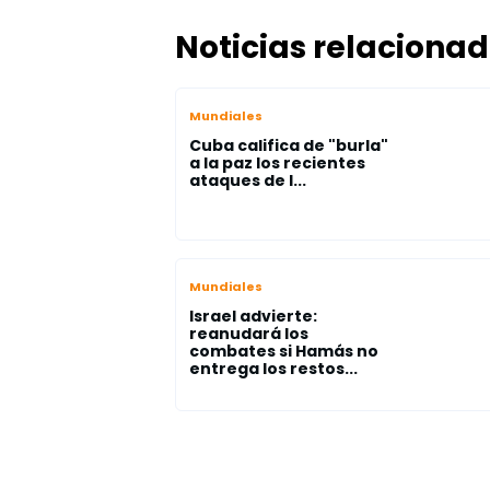
Noticias relaciona
Mundiales
Cuba califica de "burla"
a la paz los recientes
ataques de I...
Mundiales
Israel advierte:
reanudará los
combates si Hamás no
entrega los restos...