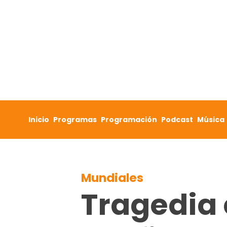
Skip to content
Inicio
Programas
Programación
Podcast
Música
Mundiales
Tragedia 