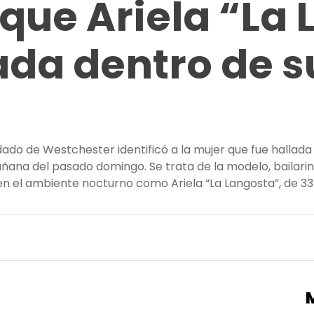
que Ariela “La
ada dentro de s
do de Westchester identificó a la mujer que fue hallada 
ana del pasado domingo. Se trata de la modelo, bailari
en el ambiente nocturno como Ariela “La Langosta”, de 33
cía confirma que Ariela “La Langosta” fue ultimada dentro