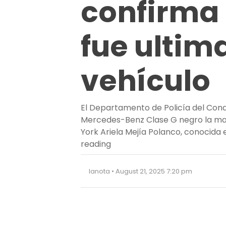
confirma 
fue ultim
vehículo
El Departamento de Policía del Conda
Mercedes-Benz Clase G negro la mañ
York Ariela Mejía Polanco, conocida 
“Tragedia en Nueva York: Poli
reading
lanota • August 21, 2025 7:20 pm