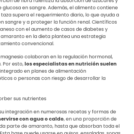
rción de fibra ralentiza la absorción de azúcares y
 de glucosa en sangre. Además, el alimento contiene
aza supera el requerimiento diario, lo que ayuda a
n sangre y a proteger la función renal. Científicos
aneso con el aumento de casos de diabetes y
r amaranto en la dieta plantea una estrategia
tamiento convencional.
l magnesio colaboran en la regulación hormonal,
a. Por esto,
los especialistas en nutrición suelen
 integrado en planes de alimentación
ticos o personas con riesgo de desarrollar la
ber sus nutrientes
a su integración en numerosas recetas y formas de
hervirse con agua o caldo
, en una proporción de
ada parte de amaranto, hasta que absorban toda el
 Esta base puede usarse en guisos, ensaladas, sopas