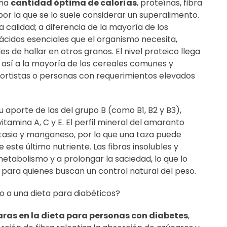
una
cantidad óptima de calorías
, proteínas, fibra
por la que se lo suele considerar un superalimento.
calidad; a diferencia de la mayoría de los
ácidos esenciales que el organismo necesita,
ciles de hallar en otros granos. El nivel proteico llega
 así a la mayoría de los cereales comunes y
eportistas o personas con requerimientos elevados
 aporte de las del grupo B (como B1, B2 y B3),
amina A, C y E. El perfil mineral del amaranto
otasio y manganeso, por lo que una taza puede
 este último nutriente. Las fibras insolubles y
metabolismo y a prolongar la saciedad, lo que lo
para quienes buscan un control natural del peso.
 a una dieta para diabéticos?
ras en la dieta para personas con diabetes
,