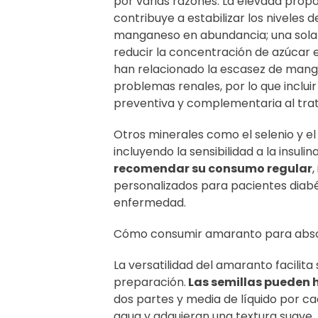
por varias razones. La elevada propo
contribuye a estabilizar los niveles
manganeso en abundancia; una sola t
reducir la concentración de azúcar e
han relacionado la escasez de mang
problemas renales, por lo que inclui
preventiva y complementaria al tra
Otros minerales como el selenio y e
incluyendo la sensibilidad a la insulin
recomendar su consumo regular
,
personalizados para pacientes diabé
enfermedad.
Cómo consumir amaranto para absor
La versatilidad del amaranto facilit
preparación.
Las semillas pueden 
dos partes y media de líquido por c
agua y adquieran una textura suave.