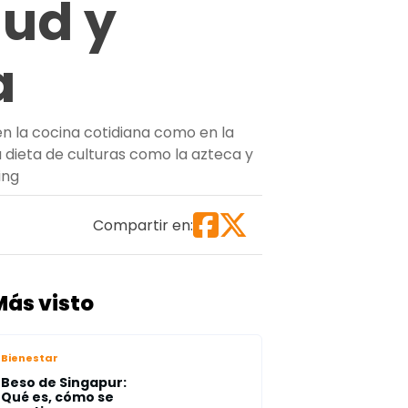
lud y
a
en la cocina cotidiana como en la
a dieta de culturas como la azteca y
“Amaranto: el superalimento que puede transformar tu 
ing
Compartir en:
Más visto
Bienestar
Beso de Singapur:
Qué es, cómo se