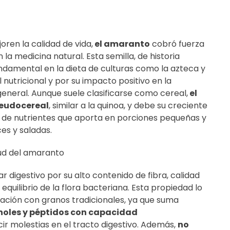
ren la calidad de vida,
el amaranto
cobró fuerza
la medicina natural. Esta semilla, de historia
ndamental en la dieta de culturas como la azteca y
il nutricional y por su impacto positivo en la
 general. Aunque suele clasificarse como cereal,
el
eudocereal
, similar a la quinoa, y debe su creciente
d de nutrientes que aporta en porciones pequeñas y
es y saladas.
lud del amaranto
r digestivo por su alto contenido de fibra, calidad
el equilibrio de la flora bacteriana. Esta propiedad lo
ación con granos tradicionales, ya que suma
enoles y péptidos con capacidad
r molestias en el tracto digestivo. Además,
no