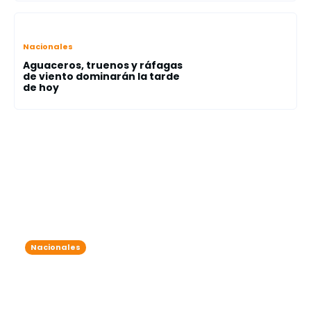
Nacionales
Aguaceros, truenos y ráfagas
de viento dominarán la tarde
de hoy
Nacionales
Onda tropical y vaguada traen
lluvias intensas: varias provincias
bajo alerta meteorológica