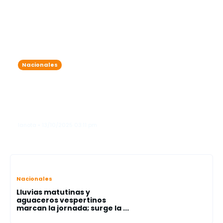
Nacionales
7 detenidos por exceder el nivel de
alcohol permitido durante
operativos simultáneos en Friusa y
Bávaro
lanota • 13/10/2025 03:11 pm
Nacionales
Lluvias matutinas y
aguaceros vespertinos
marcan la jornada; surge la ...