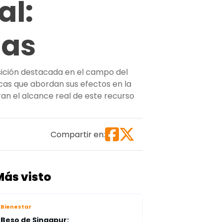
al:
ías
sición destacada en el campo del
icas que abordan sus efectos en la
ran el alcance real de este recurso
tu rutina facial: beneficios que no conocías”
Compartir en:
Más visto
Bienestar
Beso de Singapur: