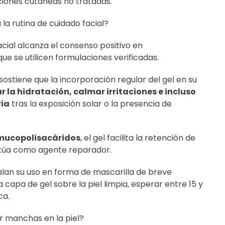
cciones cutáneas no tratadas.
la rutina de cuidado facial?
acial alcanza el consenso positivo en
que se utilicen formulaciones verificadas.
sostiene que la incorporación regular del gel en su
r la hidratación, calmar irritaciones e incluso
ria
tras la exposición solar o la presencia de
 mucopolisacáridos
, el gel facilita la retención de
ctúa como agente reparador.
lan su uso en forma de mascarilla de breve
a capa de gel sobre la piel limpia, esperar entre 15 y
ca.
r manchas en la piel?