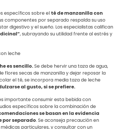
os específicos sobre el
té de manzanilla con
sus componentes por separado respalda su uso
r digestivo y el sueño. Los especialistas califican
dicinal”
, subrayando su utilidad frente al estrés y
con leche
e es sencillo.
Se debe hervir una taza de agua,
e flores secas de manzanilla y dejar reposar la
colar el té, se incorpora media taza de leche
lzarse al gusto, si se prefiere.
, es importante consumir esta bebida con
tudios específicos sobre la combinación de
ecomendaciones se basan en la evidencia
e por separado
. Se aconseja precaución en
 médicas particulares, y consultar con un