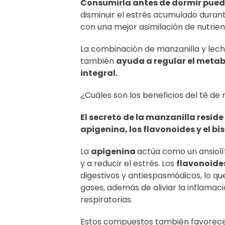
Consumirla antes de dormir puede 
disminuir el estrés acumulado durant
con una mejor asimilación de nutrient
La combinación de manzanilla y leche
también
ayuda a regular el metab
integral.
¿Cuáles son los beneficios del té de
El secreto de la manzanilla resid
apigenina, los flavonoides y el bi
La
apigenina
actúa como un ansiolí
y a reducir el estrés. Los
flavonoide
digestivos y antiespasmódicos, lo qu
gases, además de aliviar la inflamac
respiratorias.
Estos compuestos también favorecen 