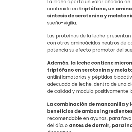
La leche aporta un valor añadido en l
contenido en
triptófano, un amino
síntesis de serotonina y melaton
sueño-vigilia.
Las proteínas de la leche presenta
con otros aminoácidos neutros de cad
potencia su efecto promotor del su
Además, la leche contiene micron
triptófano en serotonina y melat
antiinflamatorios y péptidos bioacti
adecuado de leche, dentro de una di
de calidad y modula positivamente la
La combinación de manzanilla y le
beneficios de ambos ingredientes
recomendable en ayunas, para favore
del día, o
antes de dormir, para ind