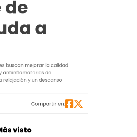
é de
uda a
es buscan mejorar la calidad
y antiinflamatorias de
la relajación y un descanso
reto de las abuelas confirmado: por qué el té de manzanil
Compartir en:
Más visto