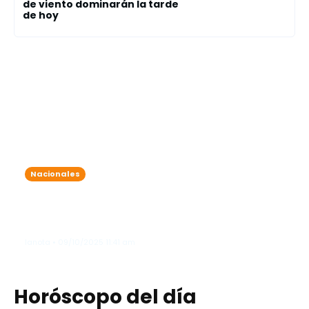
de viento dominarán la tarde
de hoy
Nacionales
Onda tropical y vaguada traen
lluvias intensas: varias provincias
bajo alerta meteorológica
lanota • 09/10/2025 11:41 am
Horóscopo del día