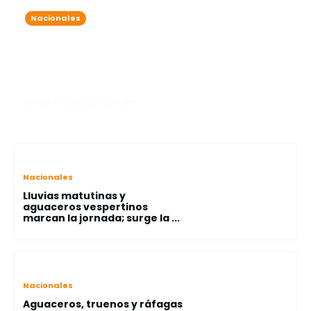
Nacionales
7 detenidos por exceder el nivel de
alcohol permitido durante
operativos simultáneos en Friusa y
Bávaro
lanota • 13/10/2025 03:11 pm
Nacionales
Lluvias matutinas y
aguaceros vespertinos
marcan la jornada; surge la ...
Nacionales
Aguaceros, truenos y ráfagas