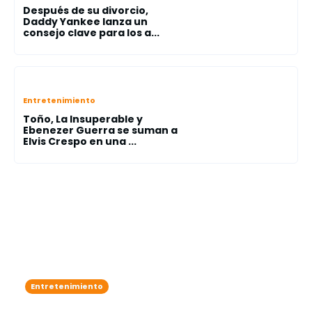
Después de su divorcio,
Daddy Yankee lanza un
consejo clave para los a...
Entretenimiento
Toño, La Insuperable y
Ebenezer Guerra se suman a
Elvis Crespo en una ...
Entretenimiento
Zoe Saldaña adelanta que James