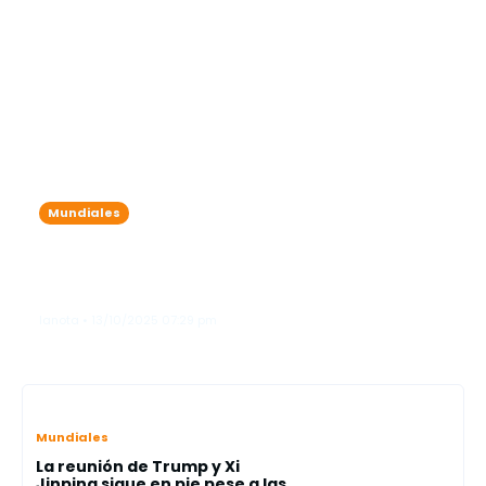
Mundiales
Machado afirma que Venezuela
necesita pasar del "caos" a la
"estabilidad"
lanota • 13/10/2025 07:29 pm
Mundiales
La reunión de Trump y Xi
Jinping sigue en pie pese a las