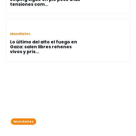
tensiones com...
Mundiales
Lo último del alto el fuego en
Gaza: salen libres rehenes
vivos y pris...
Mundiales
Tragedia en EE.UU.: Explosión en