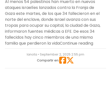
Al menos 54 palestinos han muerto en nuevos
ataques israelíes lanzados contra la Franja de
Gaza este martes, de los que 34 fallecieron en el
norte del enclave, donde Israel avanza con sus
tropas para ocupar su capital, la ciudad de Gaza,
informaron fuentes médicas a EFE. De esos 34
fallecidos hay cinco miembros de una misma
“Crisis e
familia que perdieron la vida
Continue reading
lanota • September 2, 2025 2:55 pm
Compartir en: