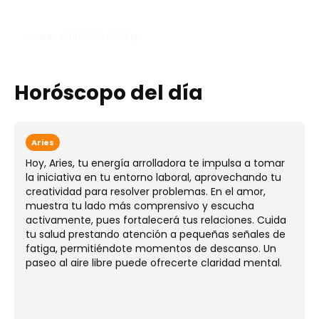
fábrica de bombas deja al menos 19
entre desaparecidos y fallecidos
lanota • 10/10/2025 07:58 pm
Horóscopo del día
Aries
Hoy, Aries, tu energía arrolladora te impulsa a tomar
la iniciativa en tu entorno laboral, aprovechando tu
creatividad para resolver problemas. En el amor,
muestra tu lado más comprensivo y escucha
activamente, pues fortalecerá tus relaciones. Cuida
tu salud prestando atención a pequeñas señales de
fatiga, permitiéndote momentos de descanso. Un
paseo al aire libre puede ofrecerte claridad mental.