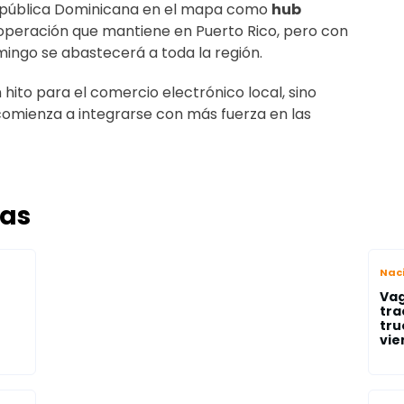
República Dominicana en el mapa como
hub
a operación que mantiene en Puerto Rico, pero con
mingo se abastecerá a toda la región.
 hito para el comercio electrónico local, sino
omienza a integrarse con más fuerza en las
das
Nac
Vag
tra
tru
vien