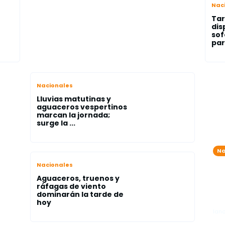
Nac
Tar
dis
sof
par
Nacionales
Lluvias matutinas y
aguaceros vespertinos
marcan la jornada;
surge la ...
Na
On
Nacionales
tr
Aguaceros, truenos y
pr
ráfagas de viento
dominarán la tarde de
me
hoy
lano