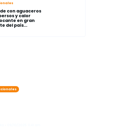
ionales
de con aguaceros
persos y calor
ocante en gran
te del país...
cionales
da tropical y vaguada
aen lluvias intensas: varias
ovincias bajo alerta
teorológica
ta • 09/10/2025 11:41 am