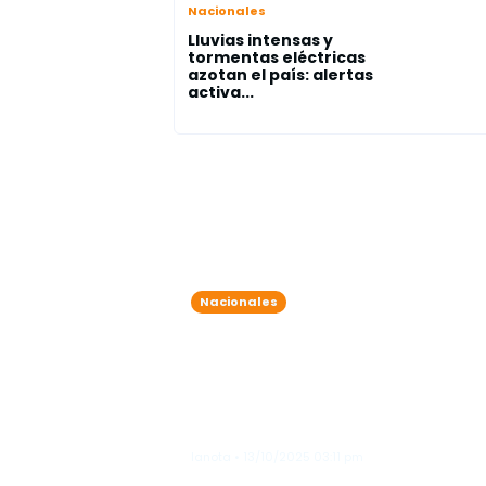
Nacionales
Lluvias intensas y
tormentas eléctricas
azotan el país: alertas
activa...
Nacionales
7 detenidos por exceder el
nivel de alcohol permitido
durante operativos
simultáneos en Friusa y
Bávaro
lanota • 13/10/2025 03:11 pm