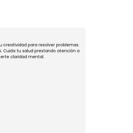
Tauro
tu creatividad para resolver problemas.
Hoy, Tauro, tus rela
. Cuida tu salud prestando atención a
sentimientos, fortal
erte claridad mental.
metas. Cuida tu bien
hoy.