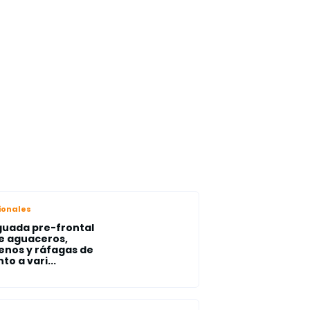
ionales
uada pre-frontal
e aguaceros,
enos y ráfagas de
to a vari...