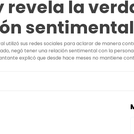
 revela la verd
ión sentimental
ral utilizó sus redes sociales para aclarar de manera con
cado, negó tener una relación sentimental con la person
cantante explicó que desde hace meses no mantiene con
 a los rumores y revela la verdad sobre su situación senti