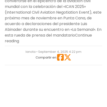
convertirse en el epicentro de la aviación civil
mundial con la celebración del «ICAN 2025»
(International Civil Aviation Negotiation Event), este
próximo mes de noviembre en Punta Cana, de
acuerdo a declaraciones del presidente Luis
Abinader durante su encuentro en «La Semanal». En
esta rueda de prensa del mandatario
Continue
“RD será sede de «ICAN 2025» en Punta Cana”
reading
lanota • September 4, 2025 4:22 pm
Compartir en: