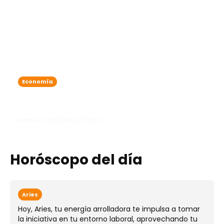
Economía
Dólar y euro suben la temperatura
del mercado este martes
lanota • 07/10/2025 07:50 pm
Horóscopo del día
Aries
Hoy, Aries, tu energía arrolladora te impulsa a tomar
la iniciativa en tu entorno laboral, aprovechando tu