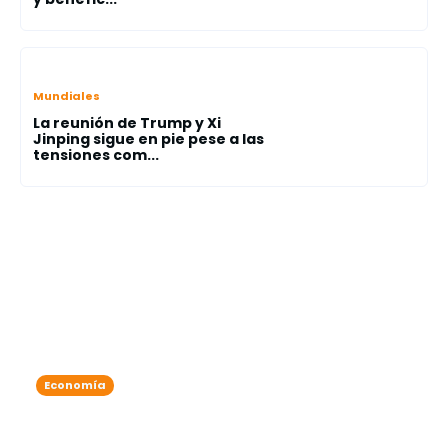
Mundiales
La reunión de Trump y Xi
Jinping sigue en pie pese a las
tensiones com...
Economía
Wall Street, a la baja tras amenaza
de Trump de aumentar los aranceles