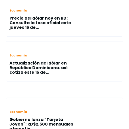
Economía
Precio del dólar hoy en RD:
Consulta la tasa oficial este
jueves 16 de...
Economía
Actualización del dólar en
República Dominicana: así
cotiza este 15 de...
Economía
Gobierno lanza "Tarjeta
Joven": RD$2,500 mensuales
y benefic...