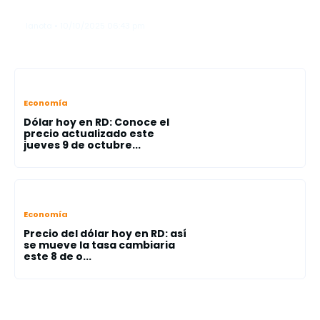
a productos chinos
lanota • 10/10/2025 06:43 pm
Economía
Dólar hoy en RD: Conoce el
precio actualizado este
jueves 9 de octubre...
Economía
Precio del dólar hoy en RD: así
se mueve la tasa cambiaria
este 8 de o...