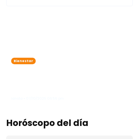
Bienestar
Harvard revela la cantidad de
almendras que debes comer al día
para reducir colesterol y prevenir el
cáncer
lanota • 07/10/2025 06:56 pm
Horóscopo del día