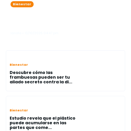
Bienestar
Alerta mundial: la OMS advierte
sobre la resistencia creciente de las
bacterias a los antibiótico
lanota • 13/10/2025 04:47 pm
Bienestar
Descubre cómo las
frambuesas pueden ser tu
aliado secreto contra la di...
Bienestar
Estudio revela que el plástico
puede acumularse en las
partes que come...