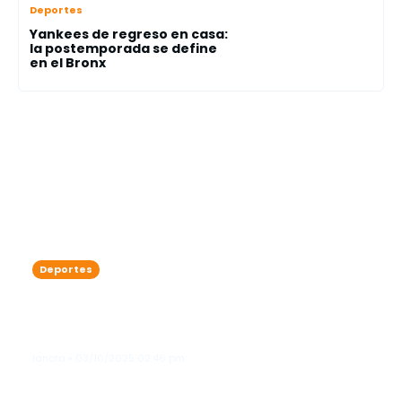
Deportes
Yankees de regreso en casa:
la postemporada se define
en el Bronx
Deportes
Playoffs MLB: la Serie Divisional
arranca con duelos llenos de historia
y emociones
lanota • 03/10/2025 02:46 pm