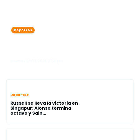
Deportes
Vladimir Guerrero Jr. prende fuego al
diamante y cambia la historia de los
Azulejos
lanota • 09/10/2025 07:41 pm
Deportes
Russell se lleva la victoria en
Singapur; Alonso termina
octavo y Sain...