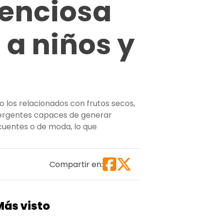
lenciosa
 a niños y
 los relacionados con frutos secos,
emergentes capaces de generar
cuentes o de moda, lo que
 silenciosa que afecta cada vez más a niños y adultos”
Compartir en:
Más visto