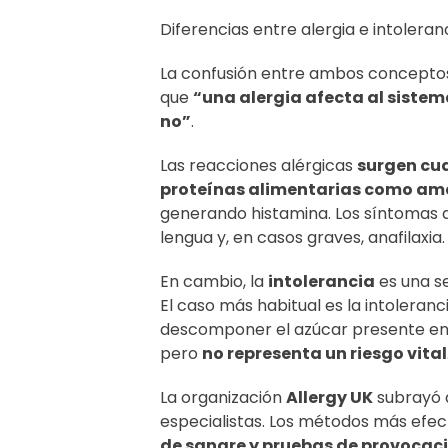
Diferencias entre alergia e intoleran
La confusión entre ambos conceptos 
que
“una alergia afecta al sistem
no”
.
Las reacciones alérgicas
surgen cua
proteínas alimentarias como a
generando histamina. Los síntomas 
lengua y, en casos graves, anafilaxia.
En cambio, la
intolerancia
es una se
El caso más habitual es la intoleranc
descomponer el azúcar presente en 
pero
no representa un riesgo vital
La organización
Allergy UK
subrayó 
especialistas. Los métodos más ef
de sangre y pruebas de provocaci