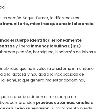
cia
es común. Según Turner, la diferencia es
a inmunitario, mientras que una intolerancia
ndo el cuerpo identifica erróneamente
menazas
y libera
inmunoglobulina E (IgE)
,
abarcan picazón, hormigueo, hinchazón de labios y
nsibilidad que no involucra al sistema inmunitario.
ia a la lactosa, vinculada a la incapacidad de
la leche, lo que genera malestar abdominal,
.
que las pruebas deben estar a cargo de
ectivos comprenden
pruebas cutáneas, análisis
ón oral bajo supervisión
. El tratamiento puede