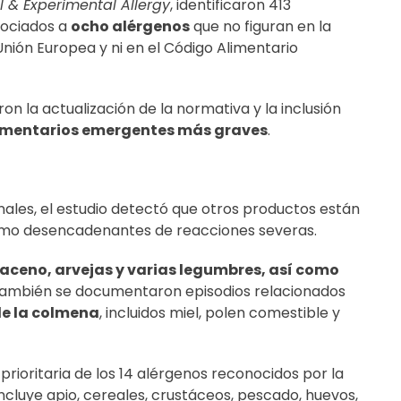
al & Experimental Allergy
, identificaron 413
sociados a
ocho alérgenos
que no figuran en la
 Unión Europea y ni en el Código Alimentario
 la actualización de la normativa y la inclusión
imentarios emergentes más graves
.
les, el estudio detectó que otros productos están
mo desencadenantes de reacciones severas.
raceno, arvejas y varias legumbres, así como
También se documentaron episodios relacionados
de la colmena
, incluidos miel, polen comestible y
 prioritaria de los 14 alérgenos reconocidos por la
incluye apio, cereales, crustáceos, pescado, huevos,