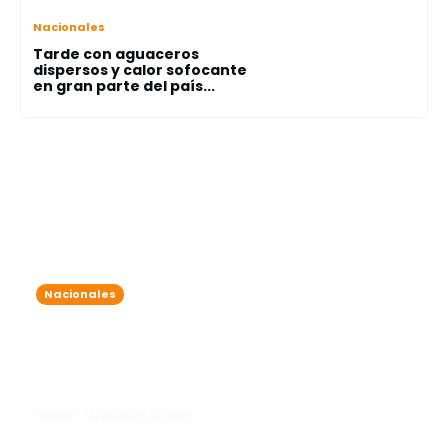
Nacionales
Tarde con aguaceros
dispersos y calor sofocante
en gran parte del país...
Nacionales
7 detenidos por exceder el nivel de
alcohol permitido durante
operativos simultáneos en Friusa y
Bávaro
lanota • 13/10/2025 03:11 pm