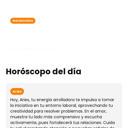
Nacionales
Onda tropical y vaguada traen
lluvias intensas: varias provincias
bajo alerta meteorológica
lanota • 09/10/2025 11:41 am
Horóscopo del día
Aries
Hoy, Aries, tu energía arrolladora te impulsa a tomar
la iniciativa en tu entorno laboral, aprovechando tu
creatividad para resolver problemas. En el amor,
muestra tu lado más comprensivo y escucha
activamente, pues fortalecerá tus relaciones. Cuida