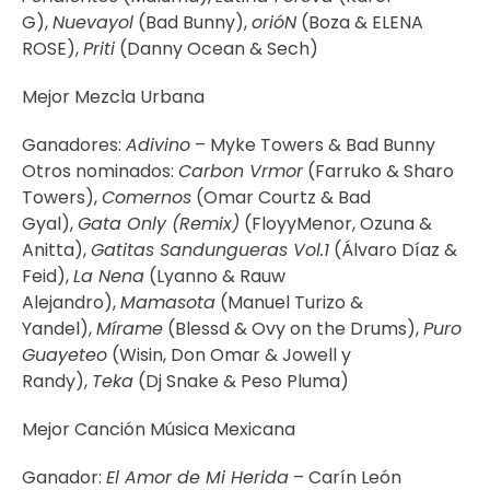
G),
Nuevayol
(Bad Bunny),
orióN
(Boza & ELENA
ROSE),
Priti
(Danny Ocean & Sech)
Mejor Mezcla Urbana
Ganadores:
Adivino
– Myke Towers & Bad Bunny
Otros nominados:
Carbon Vrmor
(Farruko & Sharo
Towers),
Comernos
(Omar Courtz & Bad
Gyal),
Gata Only (Remix)
(FloyyMenor, Ozuna &
Anitta),
Gatitas Sandungueras Vol.1
(Álvaro Díaz &
Feid),
La Nena
(Lyanno & Rauw
Alejandro),
Mamasota
(Manuel Turizo &
Yandel),
Mírame
(Blessd & Ovy on the Drums),
Puro
Guayeteo
(Wisin, Don Omar & Jowell y
Randy),
Teka
(Dj Snake & Peso Pluma)
Mejor Canción Música Mexicana
Ganador:
El Amor de Mi Herida
– Carín León