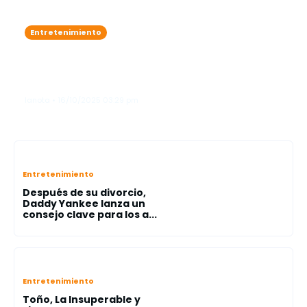
Entretenimiento
Karol G se roba las miradas como
"ángel"en el legendario Victoria’s
Secret Fashion Show"
lanota • 16/10/2025 03:29 pm
Entretenimiento
Después de su divorcio,
Daddy Yankee lanza un
consejo clave para los a...
Entretenimiento
Toño, La Insuperable y