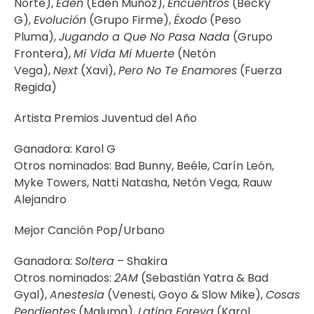
Norte),
Eden
(Eden Muñoz),
Encuentros
(Becky
G),
Evolución
(Grupo Firme),
Éxodo
(Peso
Pluma),
Jugando a Que No Pasa Nada
(Grupo
Frontera),
Mi Vida Mi Muerte
(Netón
Vega),
Next
(Xavi),
Pero No Te Enamores
(Fuerza
Regida)
Artista Premios Juventud del Año
Ganadora: Karol G
Otros nominados: Bad Bunny, Beéle, Carín León,
Myke Towers, Natti Natasha, Netón Vega, Rauw
Alejandro
Mejor Canción Pop/Urbano
Ganadora:
Soltera
– Shakira
Otros nominados:
2AM
(Sebastián Yatra & Bad
Gyal),
Anestesia
(Venesti, Goyo & Slow Mike),
Cosas
Pendientes
(Maluma),
Latina Foreva
(Karol