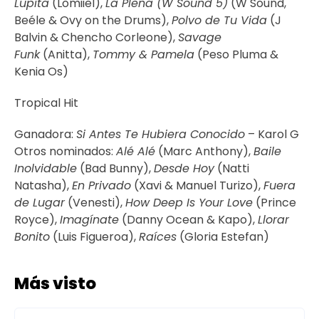
Lupita
(Lomiiel),
La Plena (W Sound 5)
(W Sound,
Beéle & Ovy on the Drums),
Polvo de Tu Vida
(J
Balvin & Chencho Corleone),
Savage
Funk
(Anitta),
Tommy & Pamela
(Peso Pluma &
Kenia Os)
Tropical Hit
Ganadora:
Si Antes Te Hubiera Conocido
– Karol G
Otros nominados:
Alé Alé
(Marc Anthony),
Baile
Inolvidable
(Bad Bunny),
Desde Hoy
(Natti
Natasha),
En Privado
(Xavi & Manuel Turizo),
Fuera
de Lugar
(Venesti),
How Deep Is Your Love
(Prince
Royce),
Imagínate
(Danny Ocean & Kapo),
Llorar
Bonito
(Luis Figueroa),
Raíces
(Gloria Estefan)
Más visto