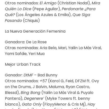
Otros nominados:
El Amigo
(Christian Nodal),
Mira
Quién Lo Dice
(Pepe Aguilar),
Perdonarte ¿Para
Qué?
(Los Ángeles Azules & Emilia),
Que Siga
Pasando
(Chiquis)
La Nueva Generación Femenina
Ganadora: De La Rose
Otras nominadas: Aria Bela, Mari, Yailin La Más Viral,
Yami Safdie, Yeri Mua
Mejor Urban Track
Ganador:
DtMF
– Bad Bunny
Otros nominados:
+57
(Karol G, Feid, DFZM ft. Ovy
on the Drums, J Balvin, Maluma, Ryan Castro,
Blessd),
Bing Bong
(Yailin La Más Viral & Puyalo
Pantera),
Degenere’
(Myke Towers ft. benny
blanco),
Gata Only
(FloyyMenor & Cris Mj),
Hay