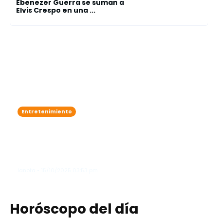
Ebenezer Guerra se suman a
Elvis Crespo en una ...
Entretenimiento
Zoe Saldaña adelanta que James
Cameron podría lanzar un
documental sobre el detrás de
cámaras de "Avatar"
lanota • 15/10/2025 03:53 pm
Horóscopo del día