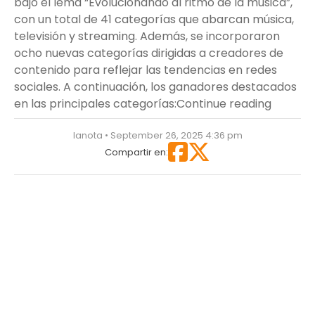
bajo el lema “Evolucionando al ritmo de la música”,
con un total de 41 categorías que abarcan música,
televisión y streaming. Además, se incorporaron
ocho nuevas categorías dirigidas a creadores de
contenido para reflejar las tendencias en redes
sociales. A continuación, los ganadores destacados
“Estos 
en las principales categorías:
Continue reading
lanota • September 26, 2025 4:36 pm
Compartir en: