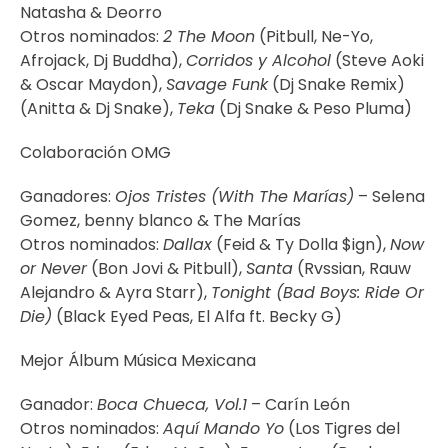
Natasha & Deorro
Otros nominados:
2 The Moon
(Pitbull, Ne-Yo,
Afrojack, Dj Buddha),
Corridos y Alcohol
(Steve Aoki
& Oscar Maydon),
Savage Funk
(Dj Snake Remix)
(Anitta & Dj Snake),
Teka
(Dj Snake & Peso Pluma)
Colaboración OMG
Ganadores:
Ojos Tristes (With The Marías)
– Selena
Gomez, benny blanco & The Marías
Otros nominados:
Dallax
(Feid & Ty Dolla $ign),
Now
or Never
(Bon Jovi & Pitbull),
Santa
(Rvssian, Rauw
Alejandro & Ayra Starr),
Tonight (Bad Boys: Ride Or
Die)
(Black Eyed Peas, El Alfa ft. Becky G)
Mejor Álbum Música Mexicana
Ganador:
Boca Chueca, Vol.1
– Carín León
Otros nominados:
Aquí Mando Yo
(Los Tigres del