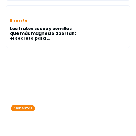
Bienestar
Los frutos secos y semillas
que más magnesio aportan:
el secreto para ...
Bienestar
Alerta mundial: la OMS advierte
sobre la resistencia creciente de las
bacterias a los antibiótico