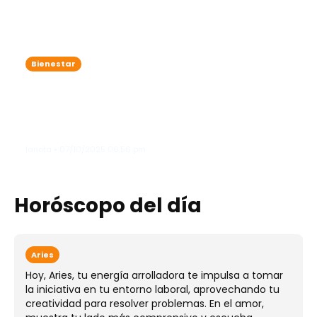
Bienestar
Harvard revela la cantidad de
almendras que debes comer al día
para reducir colesterol y prevenir el
cáncer
lanota • 07/10/2025 06:56 pm
Horóscopo del día
Aries
Hoy, Aries, tu energía arrolladora te impulsa a tomar
la iniciativa en tu entorno laboral, aprovechando tu
creatividad para resolver problemas. En el amor,