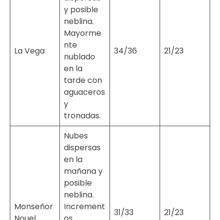
y posible
neblina.
Mayorme
nte
La Vega
34/36
21/23
nublado
en la
tarde con
aguaceros
y
tronadas.
Nubes
dispersas
en la
mañana y
posible
neblina.
Monseñor
Increment
31/33
21/23
Nouel
os