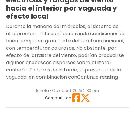
eléctricas y ráfagas de viento
hacia el interior por vaguada y
efecto local
Durante la mañana del miércoles, el sistema de
alta presión continuará generando condiciones de
buen tiempo en gran parte del territorio nacional,
con temperaturas calurosas. No obstante, por
efecto del arrastre del viento, podrían producirse
algunos chubascos dispersos sobre el litoral
caribeño. En horas de la tarde, la presencia de la
“Buen t
vaguada, en combinación con
Continue reading
lanota • October 1, 2025 2:30 pm
Compartir en: