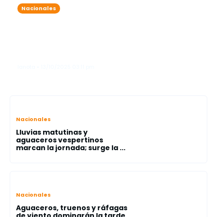
Nacionales
7 detenidos por exceder el nivel de
alcohol permitido durante
operativos simultáneos en Friusa y
Bávaro
lanota • 13/10/2025 03:11 pm
Nacionales
Lluvias matutinas y
aguaceros vespertinos
marcan la jornada; surge la ...
Nacionales
Aguaceros, truenos y ráfagas
de viento dominarán la tarde