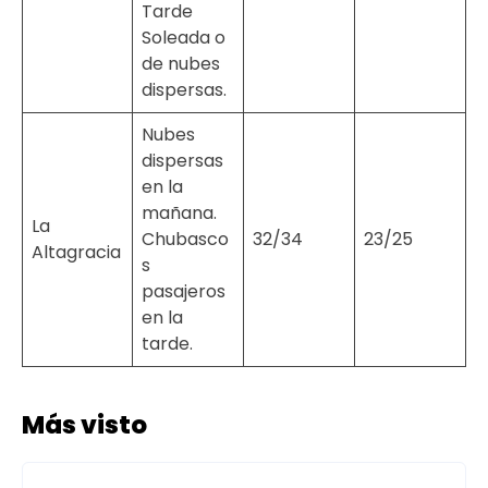
Tarde
Soleada o
de nubes
dispersas.
Nubes
dispersas
en la
mañana.
La
Chubasco
32/34
23/25
Altagracia
s
pasajeros
en la
tarde.
Más visto