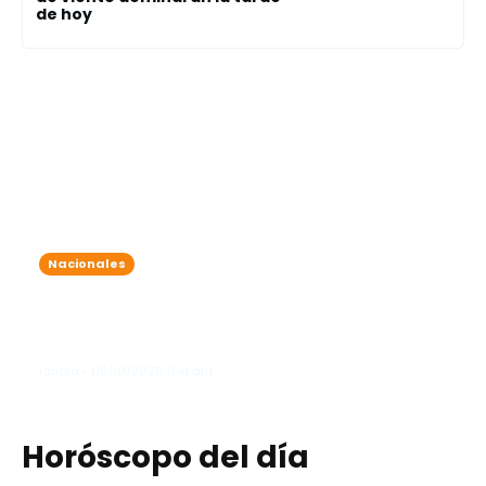
de hoy
Nacionales
Onda tropical y vaguada traen
lluvias intensas: varias provincias
bajo alerta meteorológica
lanota • 09/10/2025 11:41 am
Horóscopo del día