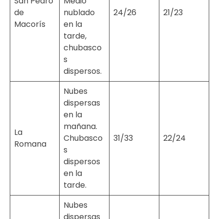
San Pedro
Medio
de
nublado
24/26
21/23
Macorís
en la
tarde,
chubasco
s
dispersos.
Nubes
dispersas
en la
mañana.
La
Chubasco
31/33
22/24
Romana
s
dispersos
en la
tarde.
Nubes
dispersas