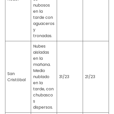
nubosos
en la
tarde con
aguaceros
y
tronadas.
Nubes
aisladas
en la
mañana.
Medio
San
nublado
31/23
21/23
Cristóbal
en la
tarde, con
chubasco
s
dispersos.