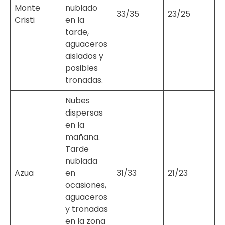
Monte
nublado
33/35
23/25
Cristi
en la
tarde,
aguaceros
aislados y
posibles
tronadas.
Nubes
dispersas
en la
mañana.
Tarde
nublada
Azua
en
31/33
21/23
ocasiones,
aguaceros
y tronadas
en la zona