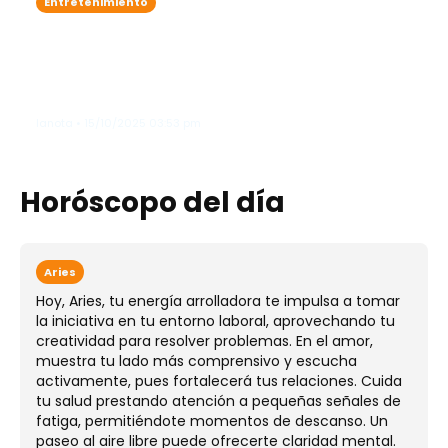
Entretenimiento
Zoe Saldaña adelanta que James
Cameron podría lanzar un
documental sobre el detrás de
cámaras de "Avatar"
lanota • 15/10/2025 03:53 pm
Horóscopo del día
Aries
Hoy, Aries, tu energía arrolladora te impulsa a tomar
la iniciativa en tu entorno laboral, aprovechando tu
creatividad para resolver problemas. En el amor,
muestra tu lado más comprensivo y escucha
activamente, pues fortalecerá tus relaciones. Cuida
tu salud prestando atención a pequeñas señales de
fatiga, permitiéndote momentos de descanso. Un
paseo al aire libre puede ofrecerte claridad mental.