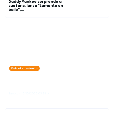
Daddy Yankee sorprende a
sus fans: lanza "Lamento en
baile",...
Entretenimiento
Karol G se roba las miradas como
"ángel"en el legendario Victoria’s
Secret Fashion Show"
lanota • 16/10/2025 03:29 pm