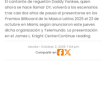
El cantante de reguetón Daddy Yankee, quien
ahora se hace llamar DY, volverá a los escenarios
tras casi dos años de pausa al presentarse en los
Premios Billboard de la Música Latina 2025 el 23 de
octubre en Miami, según anunciaron este jueves
dicha organización y Telemundo. La presentación
“Daddy Y
en el James L. Knight Center
Continue reading
lanota • October 2, 2025 7:44 pm
Compartir en: