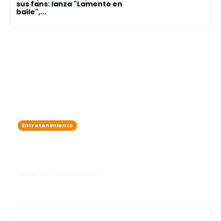
sus fans: lanza "Lamento en
baile",...
Entretenimiento
Karol G se roba las miradas como
"ángel"en el legendario Victoria’s
Secret Fashion Show"
lanota • 16/10/2025 03:29 pm