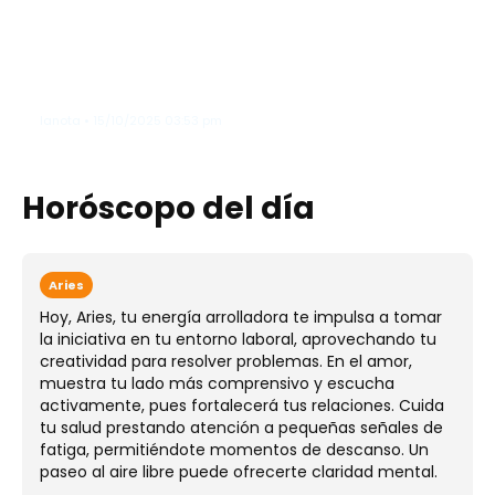
Zoe Saldaña adelanta que James
Cameron podría lanzar un
documental sobre el detrás de
cámaras de "Avatar"
lanota • 15/10/2025 03:53 pm
Horóscopo del día
Aries
Hoy, Aries, tu energía arrolladora te impulsa a tomar
la iniciativa en tu entorno laboral, aprovechando tu
creatividad para resolver problemas. En el amor,
muestra tu lado más comprensivo y escucha
activamente, pues fortalecerá tus relaciones. Cuida
tu salud prestando atención a pequeñas señales de
fatiga, permitiéndote momentos de descanso. Un
paseo al aire libre puede ofrecerte claridad mental.