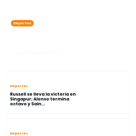
Deportes
Vladimir Guerrero Jr. prende fuego al
diamante y cambia la historia de los
Azulejos
lanota • 09/10/2025 07:41 pm
Deportes
Russell se lleva la victoria en
Singapur; Alonso termina
octavo y Sain...
Deportes