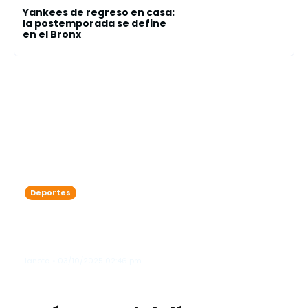
Yankees de regreso en casa:
la postemporada se define
en el Bronx
Deportes
Playoffs MLB: la Serie Divisional
arranca con duelos llenos de historia
y emociones
lanota • 03/10/2025 02:46 pm