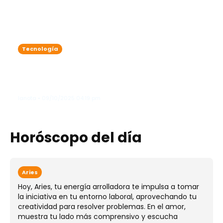
Tecnología
Google lleva su inteligencia artificial
a 50 nuevos países: ¿qué significa
para ti?
lanota • 09/10/2025 04:19 pm
Horóscopo del día
Aries
Hoy, Aries, tu energía arrolladora te impulsa a tomar
la iniciativa en tu entorno laboral, aprovechando tu
creatividad para resolver problemas. En el amor,
muestra tu lado más comprensivo y escucha