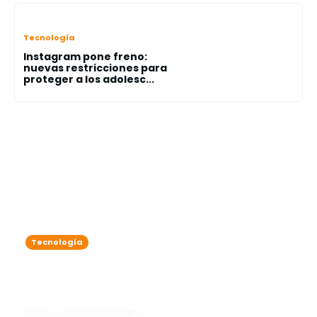
Tecnología
Instagram pone freno:
nuevas restricciones para
proteger a los adolesc...
Tecnología
California promulga ley pionera en
EEUU para regular a los chatbots de
IA
lanota • 14/10/2025 04:10 pm