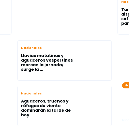
Nac
Tar
dis
sof
par
Nacionales
Lluvias matutinas y
aguaceros vespertinos
marcan la jornada;
surge la ...
Na
On
Nacionales
tr
Aguaceros, truenos y
pr
ráfagas de viento
dominarán la tarde de
me
hoy
lano