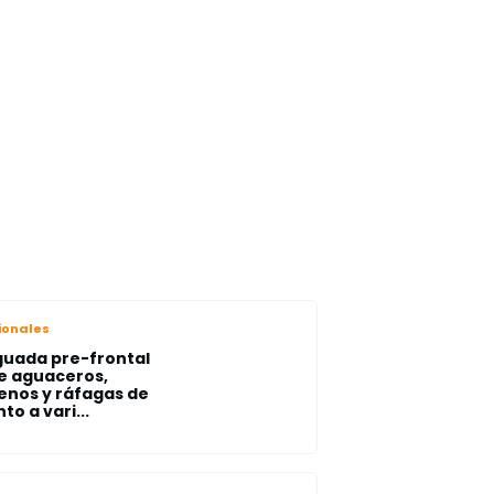
ionales
uada pre-frontal
e aguaceros,
enos y ráfagas de
to a vari...