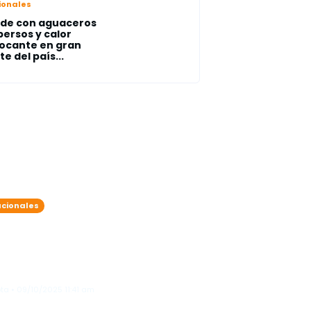
ionales
de con aguaceros
persos y calor
ocante en gran
te del país...
cionales
da tropical y vaguada
aen lluvias intensas: varias
ovincias bajo alerta
teorológica
ta • 09/10/2025 11:41 am