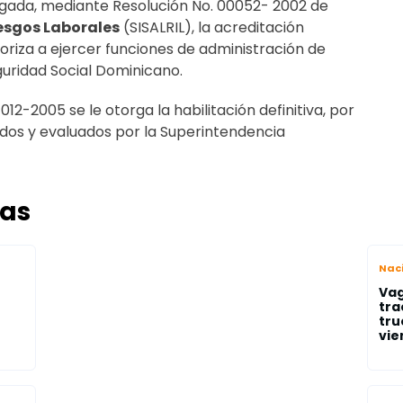
rgada, mediante Resolución No. 00052- 2002 de
esgos Laborales
(SISALRIL), la acreditación
toriza a ejercer funciones de administración de
guridad Social Dominicano.
012-2005 se le otorga la habilitación definitiva, por
idos y evaluados por la Superintendencia
das
Nac
Vag
tra
tru
vien