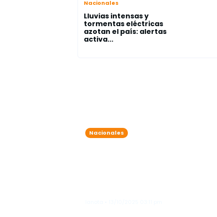
Nacionales
Lluvias intensas y
tormentas eléctricas
azotan el país: alertas
activa...
Nacionales
7 detenidos por exceder el
nivel de alcohol permitido
durante operativos
simultáneos en Friusa y
Bávaro
lanota • 13/10/2025 03:11 pm