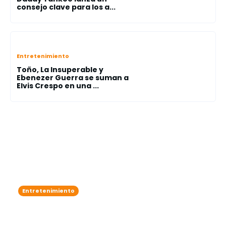
consejo clave para los a...
Entretenimiento
Toño, La Insuperable y
Ebenezer Guerra se suman a
Elvis Crespo en una ...
Entretenimiento
Zoe Saldaña adelanta que James
Cameron podría lanzar un