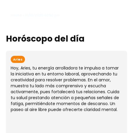
documental sobre el detrás de
cámaras de "Avatar"
lanota • 15/10/2025 03:53 pm
Horóscopo del día
Aries
Hoy, Aries, tu energía arrolladora te impulsa a tomar
la iniciativa en tu entorno laboral, aprovechando tu
creatividad para resolver problemas. En el amor,
muestra tu lado más comprensivo y escucha
activamente, pues fortalecerá tus relaciones. Cuida
tu salud prestando atención a pequeñas señales de
fatiga, permitiéndote momentos de descanso. Un
paseo al aire libre puede ofrecerte claridad mental.