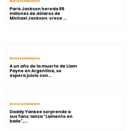
Entretenimiento
Paris Jackson hereda 65
millones de dólares de
Michael Jackson: crece ...
Entretenimiento
A un año de la muerte de Liam
Payne en Argentina, se
espera juicio con...
Entretenimiento
Daddy Yankee sorprende a
sus fans: lanza "Lamento en
baile",...