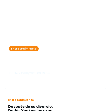
Entretenimiento
Karol G se roba las miradas como
"ángel"en el legendario Victoria’s
Secret Fashion Show"
lanota • 16/10/2025 03:29 pm
Entretenimiento
Después de su divorcio,
Daddy Yankee lanza un