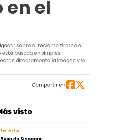
 en el
gada” sobre el reciente tiroteo al
 o está basada en simples
afectan directamente la imagen y la
armado en el Coliseo de Puerto Rico”
Compartir en:
Más visto
Bienestar
Beso de Singapur: