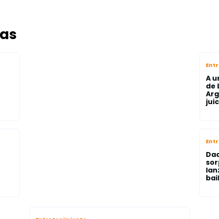
das
Ent
A u
de 
Arg
juic
Ent
Da
sor
lan
bail