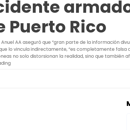
cidente armado
e Puerto Rico
 Anuel AA aseguró que “gran parte de la información divul
, que lo vincula indirectamente, “es completamente falsa
óneas no solo distorsionan la realidad, sino que también 
“Desmienten relación de Anuel AA con un incidente 
ading