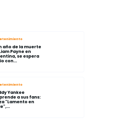
retenimiento
n año de la muerte
Liam Payne en
entina, se espera
io con...
retenimiento
ddy Yankee
prende a sus fans:
za "Lamento en
e",...