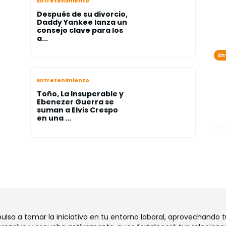
Entretenimiento
Después de su divorcio,
Daddy Yankee lanza un
consejo clave para los
a...
En
Zo
s
Ja
Entretenimiento
rio
la
Toño, La Insuperable y
el
Ebenezer Guerra se
suman a Elvis Crespo
"A
en una ...
lano
mpulsa a tomar la iniciativa en tu entorno laboral, aprovechando 