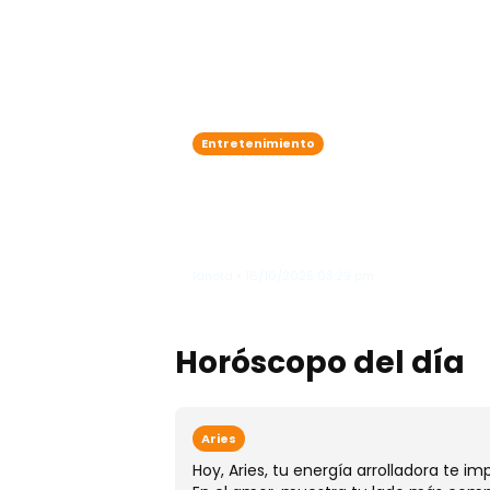
Entretenimiento
Karol G se roba las mirada
como "ángel"en el legenda
Victoria’s Secret Fashion
Show"
lanota • 16/10/2025 03:29 pm
Horóscopo del día
Aries
Hoy, Aries, tu energía arrolladora te i