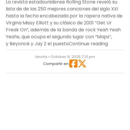
La revista estadounidense Rolling Stone reveló su
lista de de las 250 mejores canciones del siglo XXI
hasta la fecha encabezada por la rapera nativa de
Virgina Missy Elliott y su clásico de 2001 “Get Ur
Freak On”, además de la banda de rock Yeah Yeah
Yeahs, que ocupa el segundo lugar con “Maps”,
““Ella y Y
y Beyoncé y Jay Z el puesto
Continue reading
lanota • October 8, 2025 7:31 pm
Compartir en: