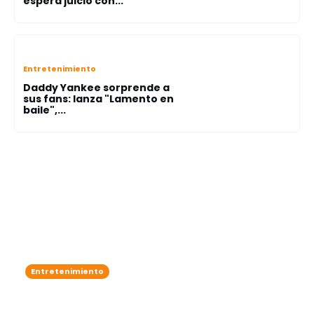
espera juicio con...
Entretenimiento
Daddy Yankee sorprende a
sus fans: lanza "Lamento en
baile",...
Entretenimiento
Karol G se roba las miradas como
"ángel"en el legendario Victoria’s