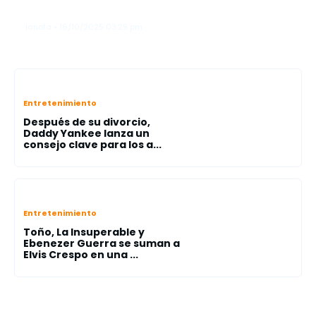
Secret Fashion Show"
lanota • 16/10/2025 03:29 pm
Entretenimiento
Después de su divorcio,
Daddy Yankee lanza un
consejo clave para los a...
Entretenimiento
Toño, La Insuperable y
Ebenezer Guerra se suman a
Elvis Crespo en una ...