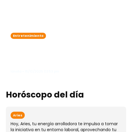
Entretenimiento
Zoe Saldaña adelanta que James
Cameron podría lanzar un
documental sobre el detrás de
cámaras de "Avatar"
lanota • 15/10/2025 03:53 pm
Horóscopo del día
Aries
Hoy, Aries, tu energía arrolladora te impulsa a tomar
la iniciativa en tu entorno laboral, aprovechando tu