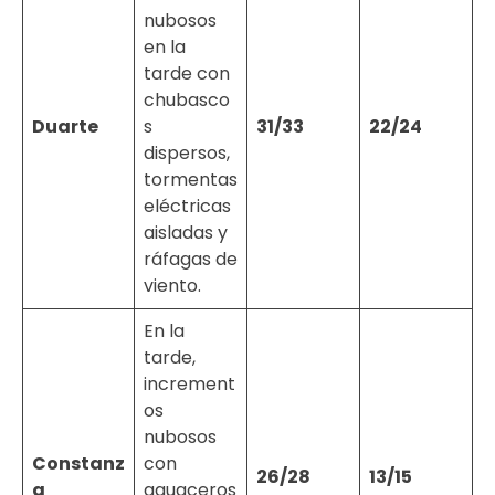
nubosos
en la
tarde con
chubasco
Duarte
s
31/33
22/24
dispersos,
tormentas
eléctricas
aisladas y
ráfagas de
viento.
En la
tarde,
increment
os
nubosos
Constanz
con
26/28
13/15
a
aguaceros