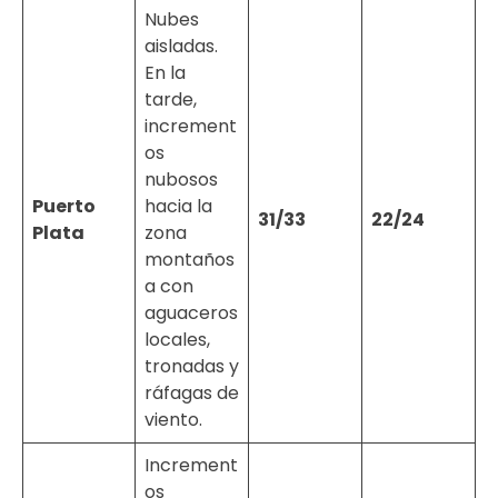
Nubes
aisladas.
En la
tarde,
increment
os
nubosos
Puerto
hacia la
31/33
22/24
Plata
zona
montaños
a con
aguaceros
locales,
tronadas y
ráfagas de
viento.
Increment
os