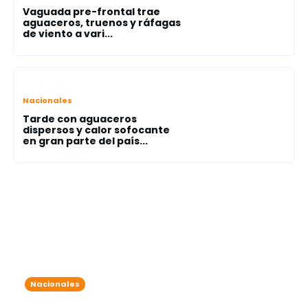
Vaguada pre-frontal trae
aguaceros, truenos y ráfagas
de viento a vari...
Nacionales
Tarde con aguaceros
dispersos y calor sofocante
en gran parte del país...
Nacionales
7 detenidos por exceder el nivel de