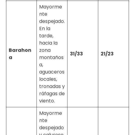
Mayorme
nte
despejado.
En la
tarde,
hacia la
Barahon
zona
31/33
21/23
a
montaños
a,
aguaceros
locales,
tronadas y
ráfagas de
viento.
Mayorme
nte
despejado
y caluroso.