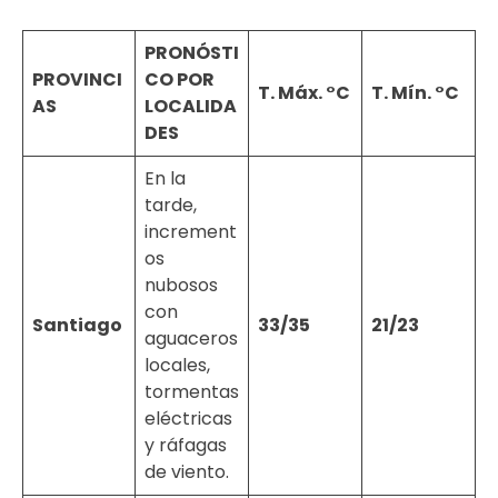
PRONÓSTI
PROVINCI
CO POR
T. Máx. °C
T. Mín. °C
AS
LOCALIDA
DES
En la
tarde,
increment
os
nubosos
con
Santiago
33/35
21/23
aguaceros
locales,
tormentas
eléctricas
y ráfagas
de viento.