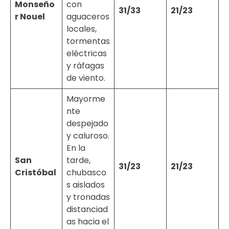
Monseño
con
31/33
21/23
r Nouel
aguaceros
locales,
tormentas
eléctricas
y ráfagas
de viento.
Mayorme
nte
despejado
y caluroso.
En la
San
tarde,
31/23
21/23
Cristóbal
chubasco
s aislados
y tronadas
distanciad
as hacia el