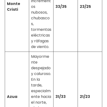
increment
Monte
os
33/35
23/25
Cristi
nubosos,
chubasco
s,
tormentas
eléctricas
y ráfagas
de viento.
Mayorme
nte
despejado
y caluroso.
En la
tarde,
especialm
Azua
ente hacia
31/33
21/23
el norte,