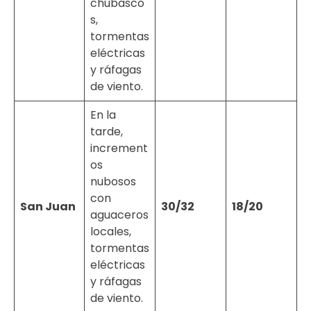
chubasco
s,
tormentas
eléctricas
y ráfagas
de viento.
En la
tarde,
increment
os
nubosos
con
San Juan
30/32
18/20
aguaceros
locales,
tormentas
eléctricas
y ráfagas
de viento.