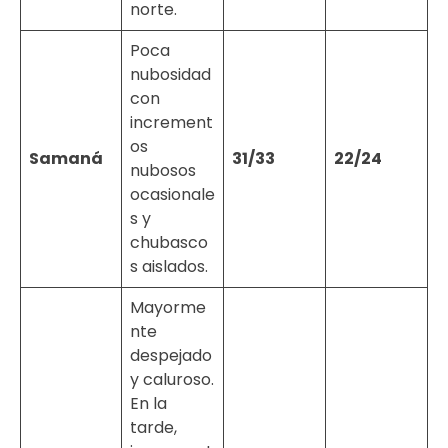
norte.
Poca
nubosidad
con
increment
os
Samaná
31/33
22/24
nubosos
ocasionale
s y
chubasco
s aislados.
Mayorme
nte
despejado
y caluroso.
En la
tarde,