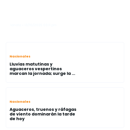
alcohol permitido durante
operativos simultáneos en Friusa y
Bávaro
lanota • 13/10/2025 03:11 pm
Nacionales
Lluvias matutinas y
aguaceros vespertinos
marcan la jornada; surge la ...
Nacionales
Aguaceros, truenos y ráfagas
de viento dominarán la tarde
de hoy