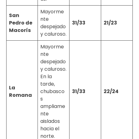
Mayorme
San
nte
Pedro de
31/33
21/23
despejado
Macorís
y caluroso.
Mayorme
nte
despejado
y caluroso.
En la
tarde,
La
chubasco
31/33
22/24
Romana
s
ampliame
nte
aislados
hacia el
norte.