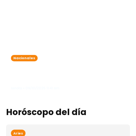
Nacionales
Onda tropical y vaguada traen
lluvias intensas: varias provincias
bajo alerta meteorológica
lanota • 09/10/2025 11:41 am
Horóscopo del día
Aries