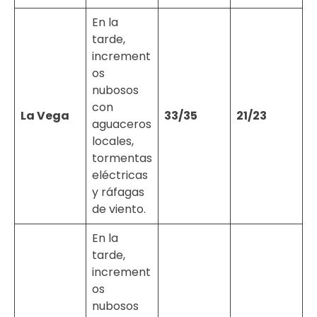
En la
tarde,
increment
os
nubosos
con
La Vega
33/35
21/23
aguaceros
locales,
tormentas
eléctricas
y ráfagas
de viento.
En la
tarde,
increment
os
nubosos