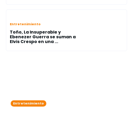
Entretenimiento
Toño, La Insuperable y
Ebenezer Guerra se suman a
Elvis Crespo en una ...
Entretenimiento
Zoe Saldaña adelanta que James
Cameron podría lanzar un
documental sobre el detrás de
cámaras de "Avatar"