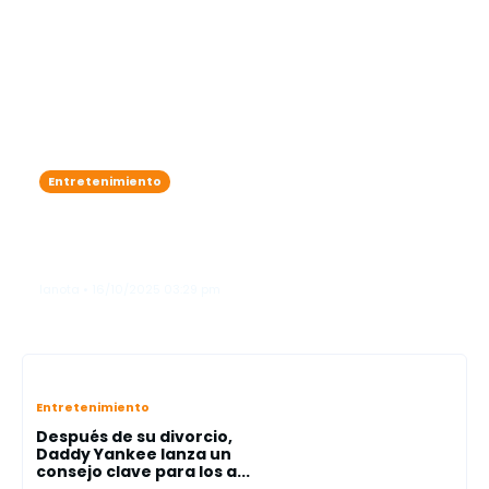
Entretenimiento
Karol G se roba las miradas como
"ángel"en el legendario Victoria’s
Secret Fashion Show"
lanota • 16/10/2025 03:29 pm
Entretenimiento
Después de su divorcio,
Daddy Yankee lanza un
consejo clave para los a...