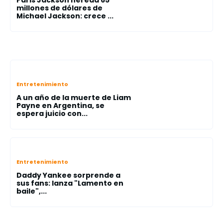
Paris Jackson hereda 65
millones de dólares de
Michael Jackson: crece ...
Entretenimiento
A un año de la muerte de Liam
Payne en Argentina, se
espera juicio con...
Entretenimiento
Daddy Yankee sorprende a
sus fans: lanza "Lamento en
baile",...