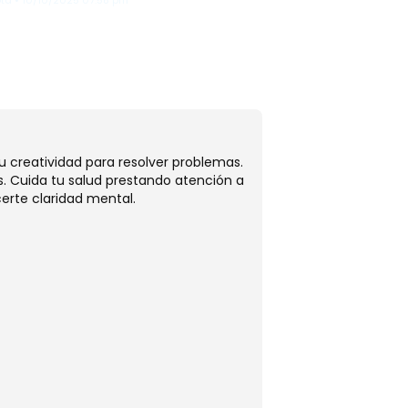
ta • 10/10/2025 07:58 pm
Tauro
tu creatividad para resolver problemas.
Hoy, Tauro, tus rela
. Cuida tu salud prestando atención a
sentimientos, fortal
erte claridad mental.
metas. Cuida tu bien
hoy.