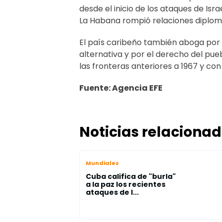
desde el inicio de los ataques de Is
La Habana rompió relaciones diplomá
El país caribeño también aboga por 
alternativa y por el derecho del pue
las fronteras anteriores a 1967 y con
Fuente: Agencia EFE
Noticias relaciona
Mundiales
Cuba califica de "burla"
a la paz los recientes
ataques de I...