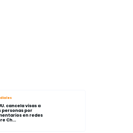
diales
UU. cancela visas a
s personas por
entarios en redes
re Ch...