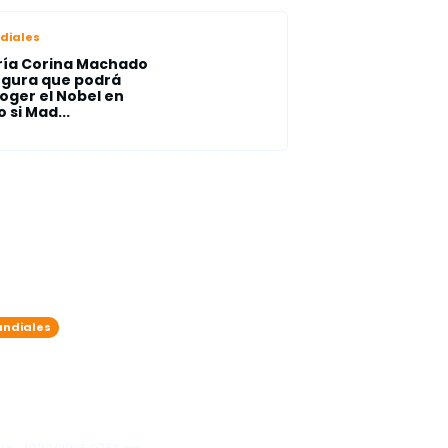
diales
ía Corina Machado
gura que podrá
oger el Nobel en
o si Mad...
ndiales
agedia en EE.UU.: Explosión
 fábrica de bombas deja al
nos 19 entre
saparecidos y fallecidos