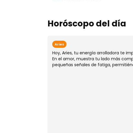
lanota • 13/10/2025 07:29 pm
Horóscopo del día
Aries
Hoy, Aries, tu energía arrolladora te i
En el amor, muestra tu lado más compr
pequeñas señales de fatiga, permitién