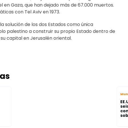
rael en Gaza, que han dejado más de 67.000 muertos.
ticas con Tel Aviv en 1973.
la solución de los dos Estados como única
blo palestino a construir su propio Estado dentro de
 su capital en Jerusalén oriental.
das
Mun
EE.
sei
com
sob