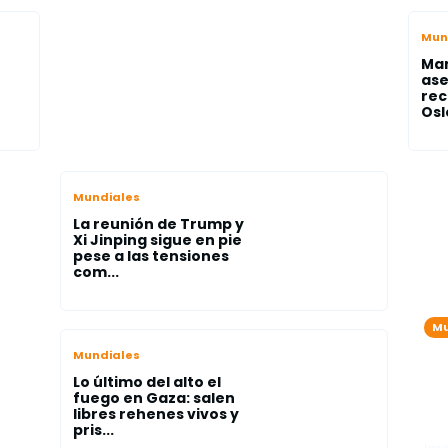
Mun
Mar
ase
rec
Osl
Mundiales
La reunión de Trump y
Xi Jinping sigue en pie
pese a las tensiones
com...
Mu
Tr
Mundiales
en
Lo último del alto el
del
me
fuego en Gaza: salen
libres rehenes vivos y
de
pris...