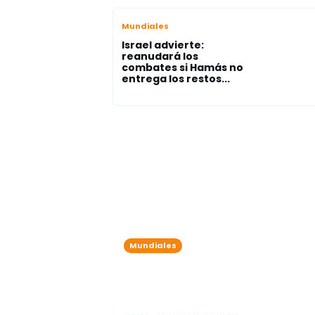
Mundiales
Israel advierte:
reanudará los
combates si Hamás no
entrega los restos...
Mundiales
Machado afirma que
Venezuela necesita pasar 
"caos" a la "estabilidad"