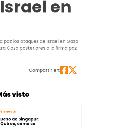
Israel en
la paz los ataques de Israel en Gaza
tra Gaza posteriores a la firma paz
ifica de “burla” a la paz los recientes ataques de Israel e
Compartir en:
Más visto
Bienestar
Beso de Singapur:
Qué es, cómo se