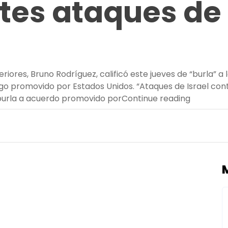
ntes ataques de 
riores, Bruno Rodríguez, calificó este jueves de “burla” a 
ego promovido por Estados Unidos. “Ataques de Israel con
“Cuba cal
 burla a acuerdo promovido por
Continue reading