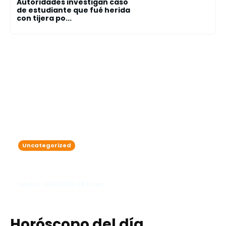
Autoridades investigan caso
de estudiante que fué herida
con tijera po...
Uncategorized
Continúa incidiendo sobre el país un
frente frío generando algunas lluvias
lanota • 08/12/2023 08:34 am
Horóscopo del día