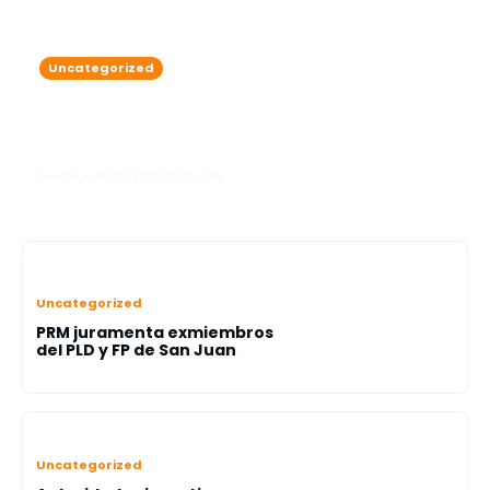
Uncategorized
Aplazan nuevamente juicio de fondo
y revisión de medida de coerción de
Alexis Media
lanota • 08/12/2023 01:05 pm
Uncategorized
PRM juramenta exmiembros
del PLD y FP de San Juan
Uncategorized