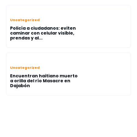
Uncategorized
Policía a ciudadanos: eviten
caminar con celular visible,
prendas y al...
Uncategorized
Encuentran haitiano muerto
a orilla del río Masacre en
Dajabón