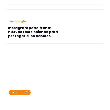
Tecnología
Instagram pone freno:
nuevas restricciones para
proteger a los adolesc...
Tecnología
California promulga ley pionera en
EEUU para regular a los chatbots de