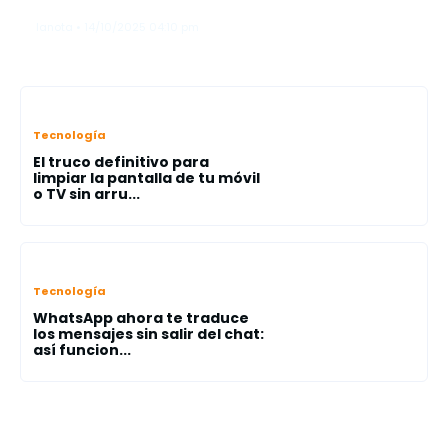
IA
lanota • 14/10/2025 04:10 pm
Tecnología
El truco definitivo para
limpiar la pantalla de tu móvil
o TV sin arru...
Tecnología
WhatsApp ahora te traduce
los mensajes sin salir del chat:
así funcion...