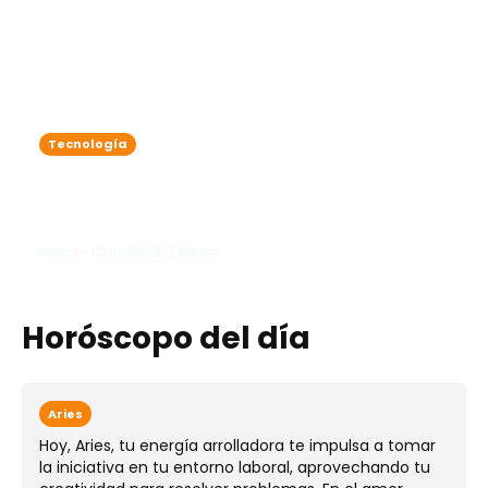
Tecnología
Google lleva su inteligencia artificial
a 50 nuevos países: ¿qué significa
para ti?
lanota • 09/10/2025 04:19 pm
Horóscopo del día
Aries
Hoy, Aries, tu energía arrolladora te impulsa a tomar
la iniciativa en tu entorno laboral, aprovechando tu