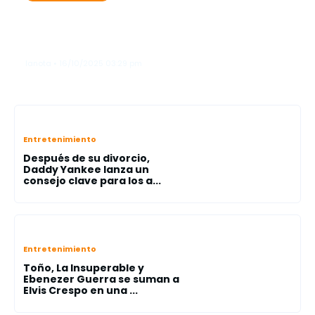
Karol G se roba las miradas como
"ángel"en el legendario Victoria’s
Secret Fashion Show"
lanota • 16/10/2025 03:29 pm
Entretenimiento
Después de su divorcio,
Daddy Yankee lanza un
consejo clave para los a...
Entretenimiento
Toño, La Insuperable y
Ebenezer Guerra se suman a
Elvis Crespo en una ...