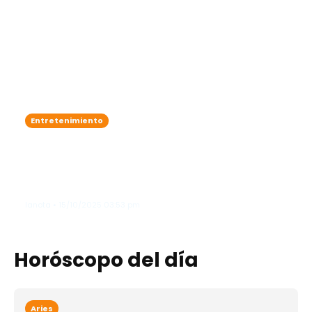
Entretenimiento
Zoe Saldaña adelanta que James
Cameron podría lanzar un
documental sobre el detrás de
cámaras de "Avatar"
lanota • 15/10/2025 03:53 pm
Horóscopo del día
Aries