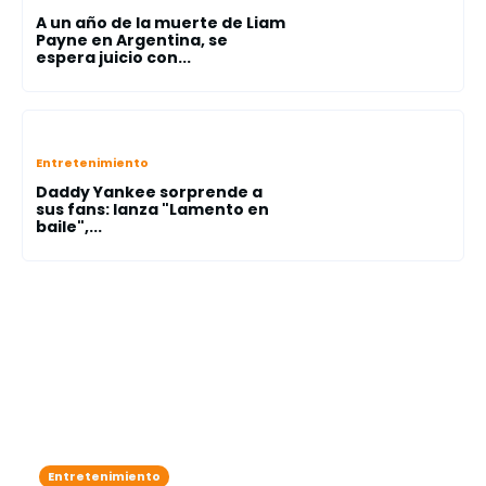
A un año de la muerte de Liam
Payne en Argentina, se
espera juicio con...
Entretenimiento
Daddy Yankee sorprende a
sus fans: lanza "Lamento en
baile",...
Entretenimiento