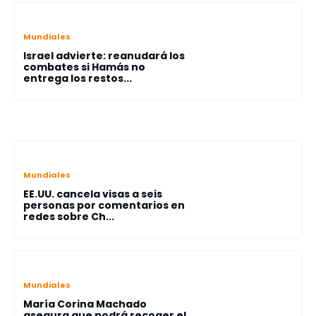
Mundiales
Israel advierte: reanudará los
combates si Hamás no
entrega los restos...
Mundiales
EE.UU. cancela visas a seis
personas por comentarios en
redes sobre Ch...
Mundiales
María Corina Machado
asegura que podrá recoger el