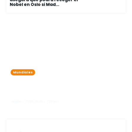
Nobel en Oslo si Mad...
Mundiales
Machado afirma que Venezuela
necesita pasar del "caos" a la
"estabilidad"
lanota • 13/10/2025 07:29 pm