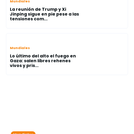
Mundiales
La reunión de Trump y Xi
Jinping sigue en pie pese a las
tensiones com...
Mundiales
Lo último del alto el fuego en
Gaza: salen libres rehenes
vivos y pris...