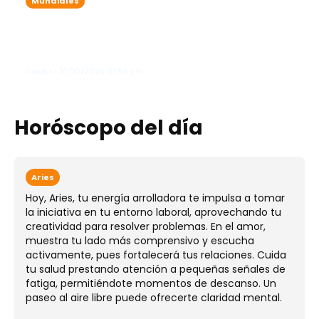
Mundiales
Tragedia en EE.UU.: Explosión en
fábrica de bombas deja al menos 19
entre desaparecidos y fallecidos
lanota • 10/10/2025 07:58 pm
Horóscopo del día
Aries
Hoy, Aries, tu energía arrolladora te impulsa a tomar
la iniciativa en tu entorno laboral, aprovechando tu
creatividad para resolver problemas. En el amor,
muestra tu lado más comprensivo y escucha
activamente, pues fortalecerá tus relaciones. Cuida
tu salud prestando atención a pequeñas señales de
fatiga, permitiéndote momentos de descanso. Un
paseo al aire libre puede ofrecerte claridad mental.