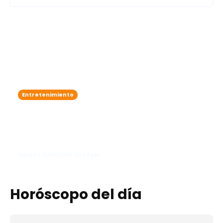
Entretenimiento
Zoe Saldaña adelanta que James
Cameron podría lanzar un
documental sobre el detrás de
cámaras de "Avatar"
lanota • 15/10/2025 03:53 pm
Horóscopo del día