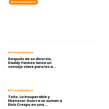
Entretenimiento
Karol G se roba las miradas como
"ángel"en el legendario Victoria’s
Secret Fashion Show"
lanota • 16/10/2025 03:29 pm
Entretenimiento
Después de su divorcio,
Daddy Yankee lanza un
consejo clave para los a...
Entretenimiento
Toño, La Insuperable y
Ebenezer Guerra se suman a
Elvis Crespo en una ...