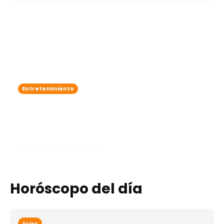
Entretenimiento
Zoe Saldaña adelanta que James
Cameron podría lanzar un
documental sobre el detrás de
cámaras de "Avatar"
lanota • 15/10/2025 03:53 pm
Horóscopo del día
Aries