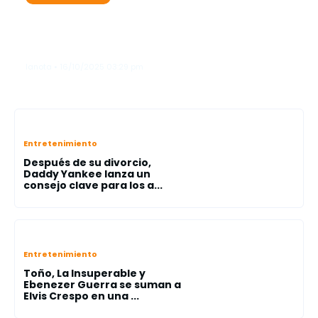
Karol G se roba las miradas como
"ángel"en el legendario Victoria’s
Secret Fashion Show"
lanota • 16/10/2025 03:29 pm
Entretenimiento
Después de su divorcio,
Daddy Yankee lanza un
consejo clave para los a...
Entretenimiento
Toño, La Insuperable y
Ebenezer Guerra se suman a
Elvis Crespo en una ...