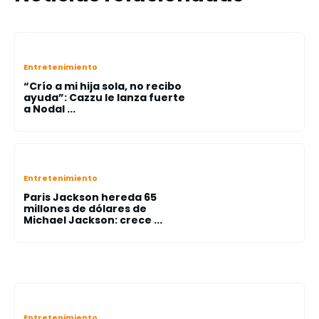
Entretenimiento
“Crío a mi hija sola, no recibo
ayuda”: Cazzu le lanza fuerte
a Nodal ...
Entretenimiento
Paris Jackson hereda 65
millones de dólares de
Michael Jackson: crece ...
Entretenimiento