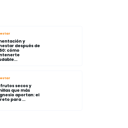
nestar
mentación y
nestar después de
 50: cómo
ntenerte
udable...
nestar
 frutos secos y
illas que más
nesio aportan: el
reto para ...