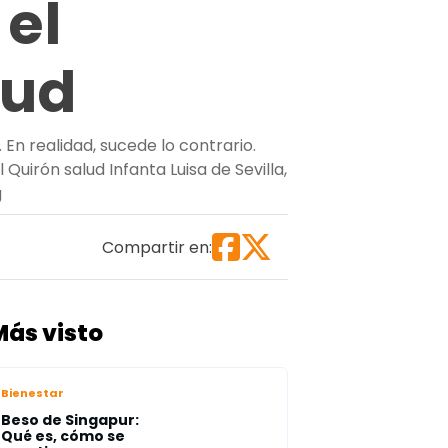
el
lud
 En realidad, sucede lo contrario.
Quirón salud Infanta Luisa de Sevilla,
“La ciencia revela cuánto tiempo puedes estar sentado en
g
Compartir en:
Más visto
Bienestar
Beso de Singapur:
Qué es, cómo se