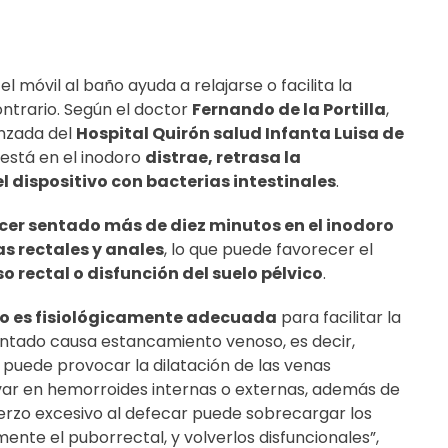
l móvil al baño ayuda a relajarse o facilita la
ontrario. Según el doctor
Fernando de la Portilla
,
anzada del
Hospital Quirón salud Infanta Luisa de
 está en el inodoro
distrae, retrasa la
 dispositivo con bacterias intestinales
.
er sentado más de diez minutos en el inodoro
s rectales y anales
, lo que puede favorecer el
 rectal o disfunción del suelo pélvico
.
o es fisiológicamente adecuada
para facilitar la
ntado causa estancamiento venoso, es decir,
to puede provocar la dilatación de las venas
ivar en hemorroides internas o externas, además de
uerzo excesivo al defecar puede sobrecargar los
ente el puborrectal, y volverlos disfuncionales”,