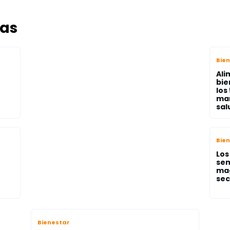
das
Bie
Ali
bie
los
ma
sal
Bie
Los
sem
mag
sec
Bienestar