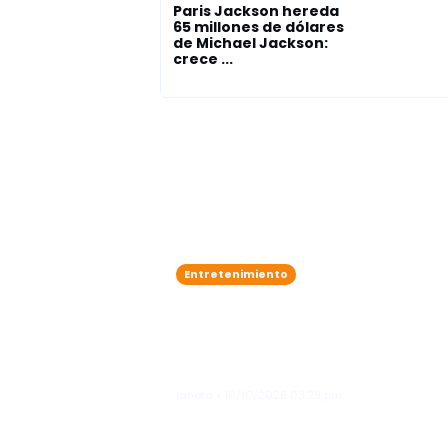
Paris Jackson hereda
65 millones de dólares
de Michael Jackson:
crece ...
Entretenimiento
Karol G se roba las mirada
como "ángel"en el legenda
Victoria’s Secret Fashion
Show"
lanota • 16/10/2025 03:29 pm