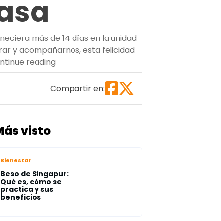
casa
neciera más de 14 días en la unidad
rar y acompañarnos, esta felicidad
“Martha Heredia celebra tener a su hijo, G
ntinue reading
Compartir en:
Más visto
Bienestar
Beso de Singapur:
Qué es, cómo se
practica y sus
beneficios