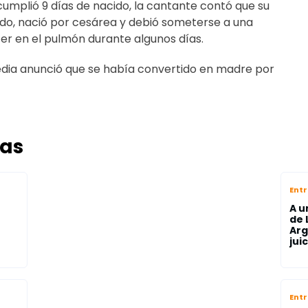
mplió 9 días de nacido, la cantante contó que su
ado, nació por cesárea y debió someterse a una
er en el pulmón durante algunos días.
edia anunció que se había convertido en madre por
das
Ent
A u
de 
Arg
juic
Ent