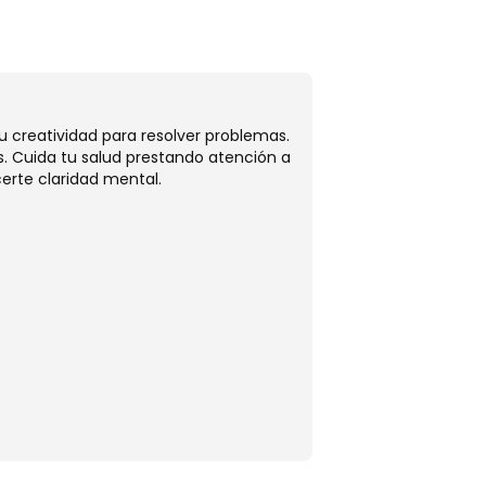
Tauro
tu creatividad para resolver problemas.
Hoy, Tauro, tus rela
. Cuida tu salud prestando atención a
sentimientos, fortal
erte claridad mental.
metas. Cuida tu bien
hoy.