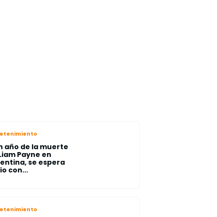
retenimiento
n año de la muerte
Liam Payne en
entina, se espera
io con...
retenimiento