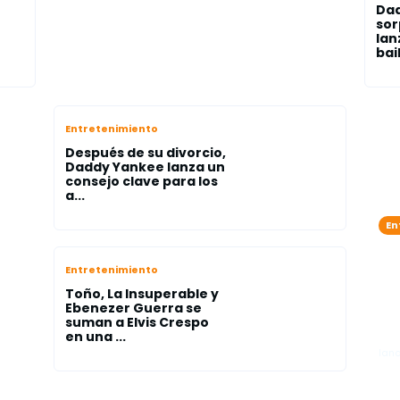
Da
sor
lan
bail
Entretenimiento
Después de su divorcio,
Daddy Yankee lanza un
consejo clave para los
a...
En
Zo
s
Ja
Entretenimiento
rio
la
Toño, La Insuperable y
el
Ebenezer Guerra se
suman a Elvis Crespo
"A
en una ...
lano