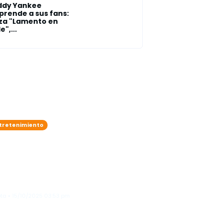
ddy Yankee
prende a sus fans:
za "Lamento en
e",...
tretenimiento
e Saldaña adelanta que
mes Cameron podría
nzar un documental sobre
 detrás de cámaras de
vatar"
ta • 15/10/2025 03:53 pm