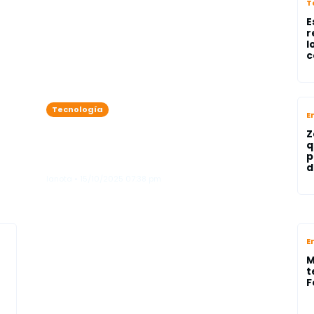
T
E
r
l
c
Tecnología
E
¿Conectarte al Wi-Fi sin
Z
contraseña? Esto es lo que
q
p
debes saber
d
lanota • 15/10/2025 07:38 pm
E
M
t
F