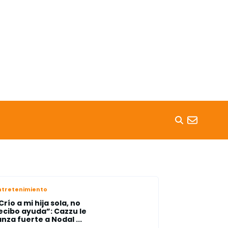
ntretenimiento
Crío a mi hija sola, no
ecibo ayuda”: Cazzu le
anza fuerte a Nodal ...