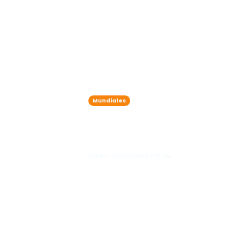
Mundiales
Cuba califica de
recientes ataqu
lanota • 16/10/2025 07:28 pm