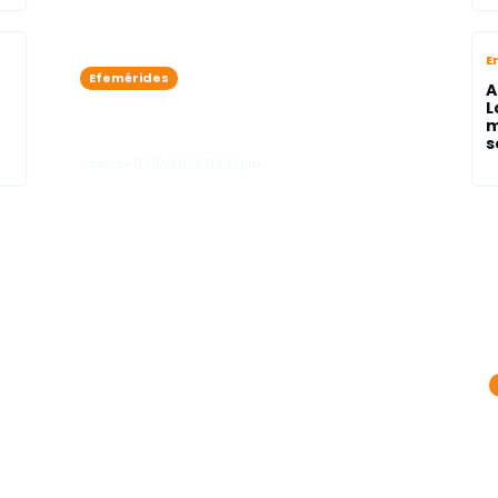
E
Efemérides
A
15 de octubre: Día Mundial del
L
m
Bastón Blanco
s
lanota • 15/10/2025 03:21 pm