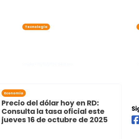
Tecnología
Adiós al estrés de las
contraseñas: Google
a
permitirá que un contacto de
confianza recupere tu cuenta
lanota • 16/10/2025 04:15 pm
l
Economía
Precio del dólar hoy en RD:
Si
Consulta la tasa oficial este
jueves 16 de octubre de 2025