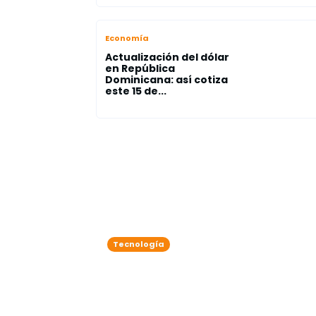
Economía
Actualización del dólar
en República
Dominicana: así cotiza
este 15 de...
Tecnología
Adiós al estrés de las
contraseñas: Google
permitirá que un contacto de
confianza recupere tu cuenta