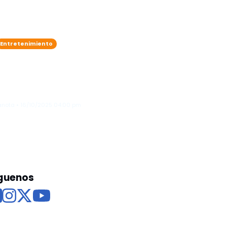
Entretenimiento
Daddy Yankee sorprende a
sus fans: lanza “Lamento en
baile”, su primer disco
cristiano
anota • 16/10/2025 04:00 pm
guenos