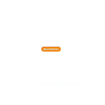
Mundiales
Israel advierte:
combates si Ha
restos de los r
lanota • 16/10/2025 02:21 pm