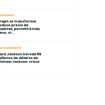
acionales
rajet se transforma:
educe precio de
aletas, permitirá más
eso, cr...
ntretenimiento
aris Jackson hereda 65
illones de dólares de
ichael Jackson: crece
.