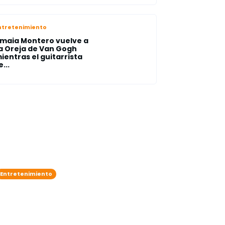
ntretenimiento
maia Montero vuelve a
a Oreja de Van Gogh
ientras el guitarrista
e...
Entretenimiento
Daddy Yankee sorprende a
sus fans: lanza “Lamento en
baile”, su primer disco
cristiano