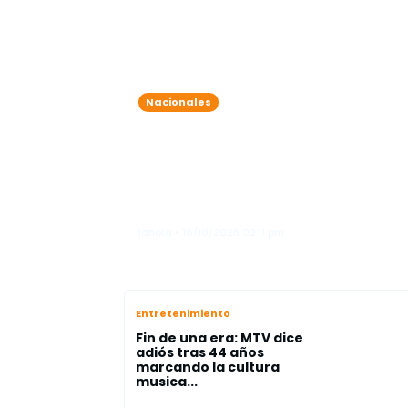
Nacionales
Lluvias intensas y tormentas
eléctricas azotan el país:
alertas activas en 12
provincias por riesgo de
inundaciones
lanota • 16/10/2025 02:11 pm
Entretenimiento
Fin de una era: MTV dice
adiós tras 44 años
marcando la cultura
musica...