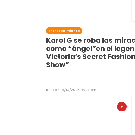
Entretenimiento
Karol G se roba las mira
como “ángel”en el legen
Victoria’s Secret Fashio
Show”
lanota • 16/10/2025 03:29 pm