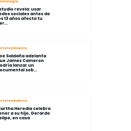
ecnología
studio revela: usar
edes sociales antes de
os 13 años afecta tu
er...
ntretenimiento
oe Saldaña adelanta
ue James Cameron
odría lanzar un
ocumental sob...
ntretenimiento
artha Heredia celebra
ener a su hijo, Gerardo
elipe, en casa