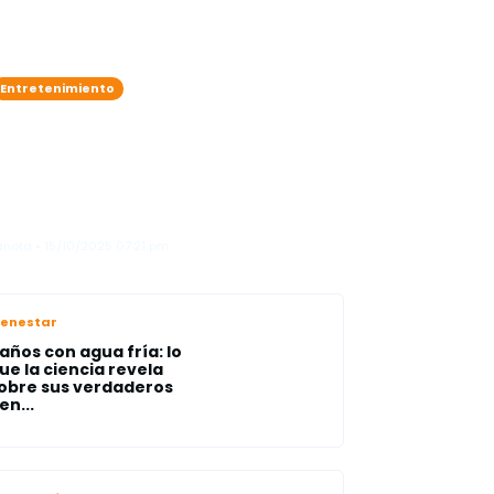
Entretenimiento
Toño, La Insuperable y
Ebenezer Guerra se suman a
Elvis Crespo en una
presentación especial en los
Billboard
anota • 15/10/2025 07:21 pm
ienestar
años con agua fría: lo
ue la ciencia revela
obre sus verdaderos
en...