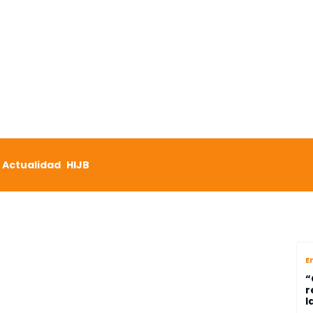
Actualidad
HIJB
E
“
r
l