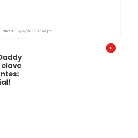
lanota • 16/10/2025 02:33 pm
 Daddy
 clave
entes:
al!