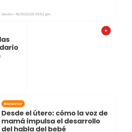
lanota • 16/10/2025 03:52 pm
das
dario
n
Bienestar
Desde el útero: cómo la voz de
mamá impulsa el desarrollo
del habla del bebé