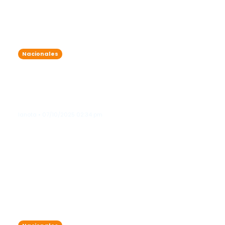
Nacionales
Vaguada provocará aguaceros esta
tarde en varias provincias; emiten
alertas y recomendaciones
marítimas
lanota • 07/10/2025 02:34 pm