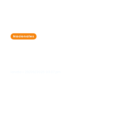
Nacionales
La Feria del Libro abre espacio al
periodismo grafico como lenguaje
narrativo, mediante coloquios en el
Pabellón del Comic
lanota • 29/09/2025 03:37 pm