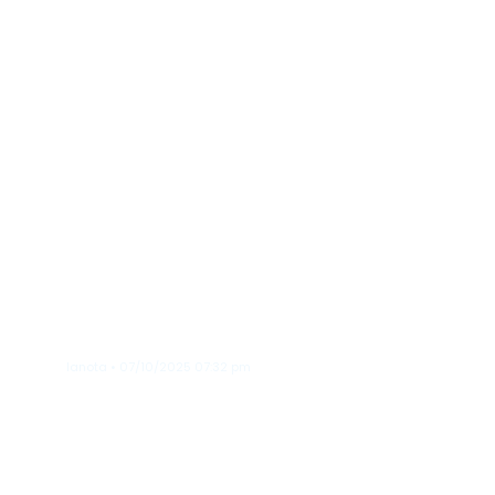
Ejército detiene
motocicletas con
25 haitianos
indocumentados
durante
operativos en
Dajabón y
Valverde
lanota • 07/10/2025 07:32 pm