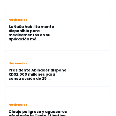
Nacionales
SeNaSa habilita monto
disponible para
medicamentos en su
aplicación mó...
Nacionales
Presidente Abinader dispone
RD$2,000 millones para
construcción de 25 ...
Nacionales
Oleaje peligroso y aguaceros
afectarán la Costa Atlántica