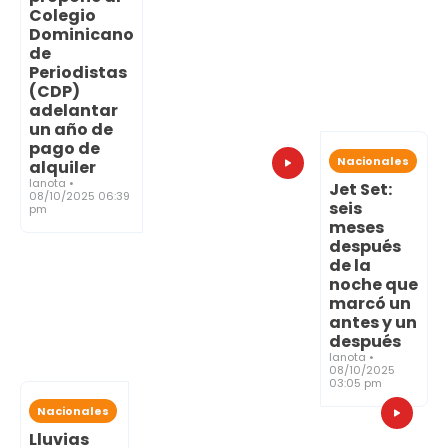
Colegio
Dominicano
de
Periodistas
(CDP)
adelantar
un año de
pago de
Nacionales
alquiler
lanota •
Jet Set:
08/10/2025 06:39
seis
pm
meses
después
de la
noche que
marcó un
antes y un
después
lanota •
08/10/2025
03:05 pm
Nacionales
Lluvias