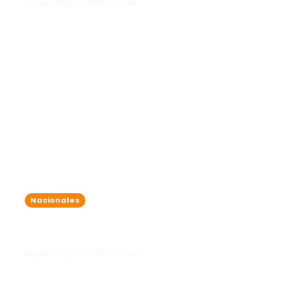
lanota • 13/10/2025 01:39 pm
Nacionales
Aguaceros, truenos y ráfagas de
viento dominarán la tarde de hoy
lanota • 10/10/2025 03:46 pm