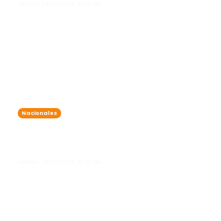
lanota • 29/09/2025 07:22 pm
Nacionales
SeNaSa publica licitación para
seleccionar nuevo administrador de
medicamentos
lanota • 29/09/2025 05:25 pm