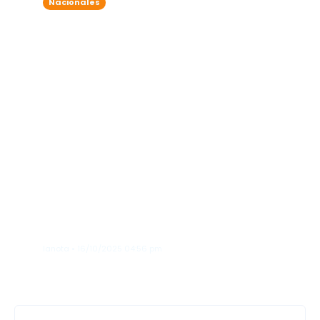
Nacionales
Arajet se
transforma:
reduce precio de
maletas, permitirá
más peso, crea
nuevas categorías
y no cobrará check
in en mostrador
lanota • 16/10/2025 04:56 pm