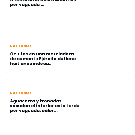
por vaguada ...
Nacionales
Ocultos en una mezcladora
de cemento Ejército detiene
haitianos indocu...
Nacionales
Aguaceros y tronadas
sacuden el interior esta tarde
por vaguada; calor...