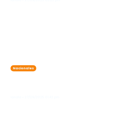
lanota • 27/09/2025 03:25 pm
Nacionales
COE reporta 14 provincias en verde y
11 en amarilla por efectos del ciclón
#9
lanota • 27/09/2025 01:42 pm