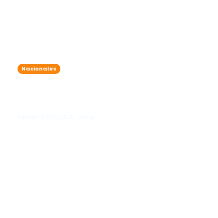
Nacionales
Calor intenso en gran parte del país,
pero ¡prepárate! llegan aguaceros y
tronadas esta tarde en el interior
lanota • 30/09/2025 11:05 am