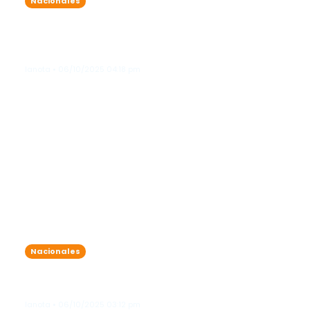
Nacionales
DGCP suspende licitación del
Ayuntamiento de Azua tras
hallazgos en monitoreo preventivo
lanota • 06/10/2025 04:18 pm
Nacionales
TRAE despide a 12 choferes tras dar
positivo en sustancias controladas
lanota • 06/10/2025 03:12 pm