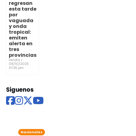
regresan
esta tarde
por
vaguada
y onda
tropical:
emiten
alerta en
tres
provincias
lanota •
08/10/2025
01:35 pm
Siguenos
Nacionales