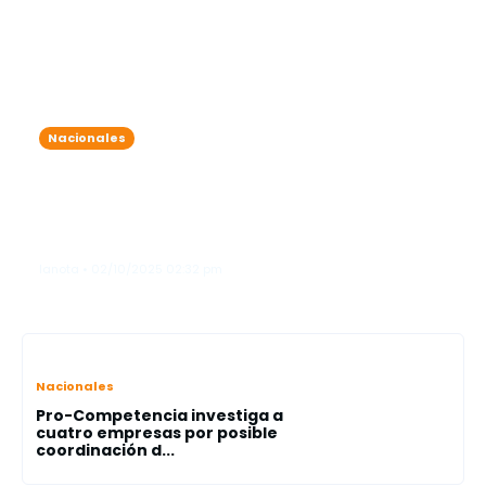
Nacionales
Mañana soleada, pero prepárate: la
tarde traerá aguaceros, tormentas
eléctricas y ráfagas de viento en el
interior
lanota • 02/10/2025 02:32 pm
Nacionales
Pro-Competencia investiga a
cuatro empresas por posible
coordinación d...