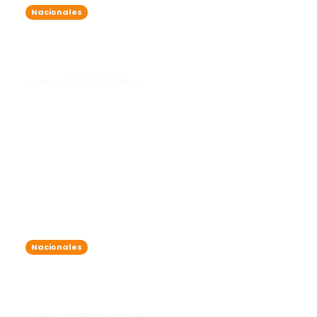
Nacionales
Cielo mayormente soleado, pero
alertan por oleaje anormal en la
costa Atlántica
lanota • 29/09/2025 01:41 pm
Nacionales
Bomberas del DN conquistan primer
lugar en competencia de destrezas
en Panamá