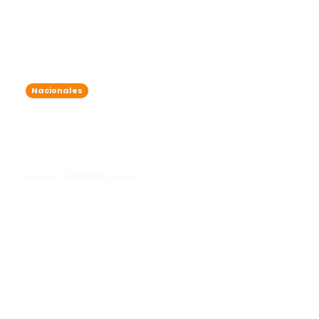
Nacionales
7 detenidos por exceder el nivel de
alcohol permitido durante
operativos simultáneos en Friusa y
Bávaro
lanota • 13/10/2025 03:11 pm