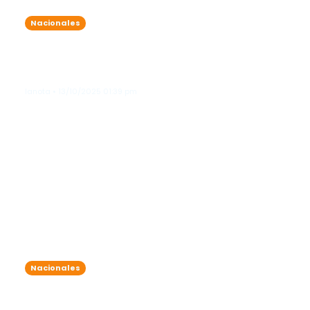
Nacionales
Lluvias matutinas y aguaceros
vespertinos marcan la jornada; surge
la tormenta tropical Lorenzo
lanota • 13/10/2025 01:39 pm
Nacionales
Aguaceros, truenos y ráfagas de
viento dominarán la tarde de hoy