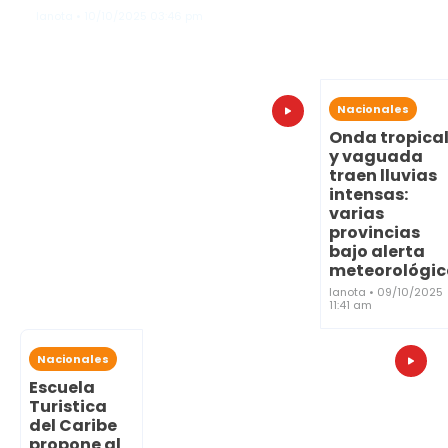
lanota • 10/10/2025 03:46 pm
Nacionales
Onda tropica
y vaguada
traen lluvias
intensas:
varias
provincias
bajo alerta
meteorológi
lanota • 09/10/2025
11:41 am
Nacionales
Escuela
Turistica
del Caribe
propone al