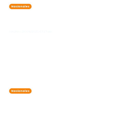
Nacionales
INAVI entrega ayudas a más de 160
familias afectadas por inundaciones
en Azua
lanota • 29/09/2025 07:27 pm
Nacionales
Alcaldía del DN esteriliza a 100 perros
y gatos en parque Mirador Sur en
jornada de bienestar animal