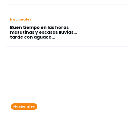
Nacionales
Buen tiempo en las horas
matutinas y escasas lluvias…
tarde con aguace...
Nacionales
Lluvias matutinas y aguaceros
vespertinos marcan la jornada; surge
la tormenta tropical Lorenzo